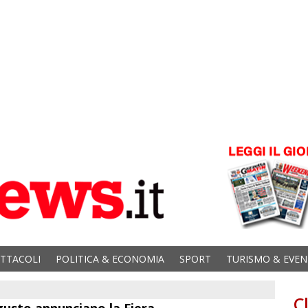
ETTACOLI
POLITICA & ECONOMIA
SPORT
TURISMO & EVEN
C