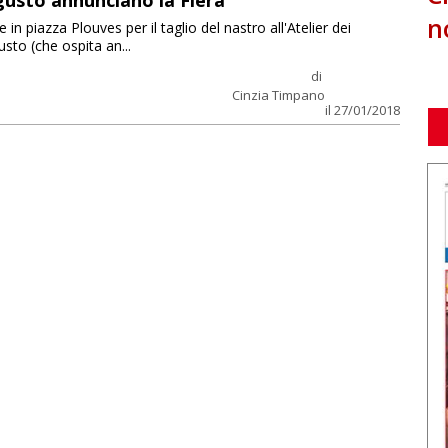
 gusto annunciano la Fiera
n
in piazza Plouves per il taglio del nastro all'Atelier dei
usto (che ospita an...
di
Cinzia Timpano
il 27/01/2018