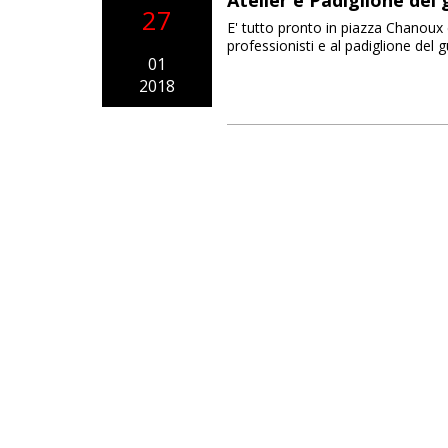
Atelier e Padiglione del
27
E' tutto pronto in piazza Chanoux e 
professionisti e al padiglione del g
01
2018