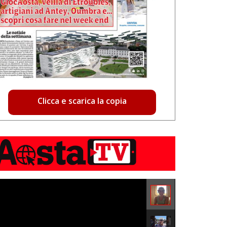
Clicca e scarica la copia