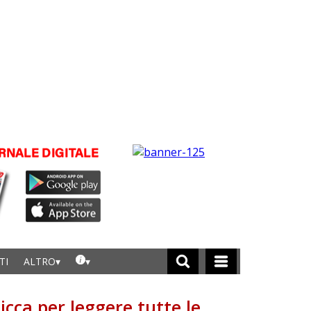
TI
ALTRO
licca per leggere tutte le