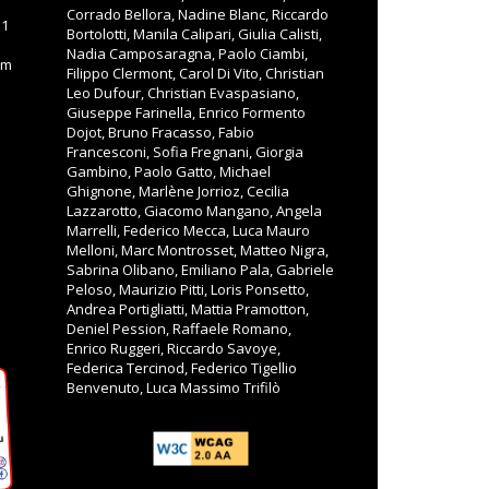
Corrado Bellora, Nadine Blanc, Riccardo
11
Bortolotti, Manila Calipari, Giulia Calisti,
Nadia Camposaragna, Paolo Ciambi,
om
Filippo Clermont, Carol Di Vito, Christian
Leo Dufour, Christian Evaspasiano,
Giuseppe Farinella, Enrico Formento
Dojot, Bruno Fracasso, Fabio
Francesconi, Sofia Fregnani, Giorgia
Gambino, Paolo Gatto, Michael
Ghignone, Marlène Jorrioz, Cecilia
Lazzarotto, Giacomo Mangano, Angela
Marrelli, Federico Mecca, Luca Mauro
Melloni, Marc Montrosset, Matteo Nigra,
Sabrina Olibano, Emiliano Pala, Gabriele
Peloso, Maurizio Pitti, Loris Ponsetto,
Andrea Portigliatti, Mattia Pramotton,
Deniel Pession, Raffaele Romano,
Enrico Ruggeri, Riccardo Savoye,
Federica Tercinod, Federico Tigellio
Benvenuto, Luca Massimo Trifilò