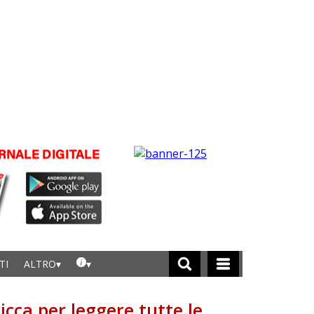
TI
ALTRO
licca per leggere tutte le