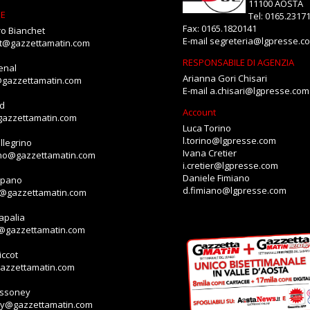
11100 AOSTA
NE
Tel: 0165.2317
Fax: 0165.1820141
o Bianchet
E-mail
segreteria@lgpresse.c
et@gazzettamatin.com
RESPONSABILE DI AGENZIA
enal
Arianna Gori Chisari
@gazzettamatin.com
E-mail
a.chisari@lgpresse.com
id
Account
gazzettamatin.com
Luca Torino
l.torino@lgpresse.com
llegrino
Ivana Cretier
ino@gazzettamatin.com
i.cretier@lgpresse.com
Daniele Fimiano
mpano
d.fimiano@lgpresse.com
o@gazzettamatin.com
apalia
a@gazzettamatin.com
ccot
gazzettamatin.com
assoney
ey@gazzettamatin.com