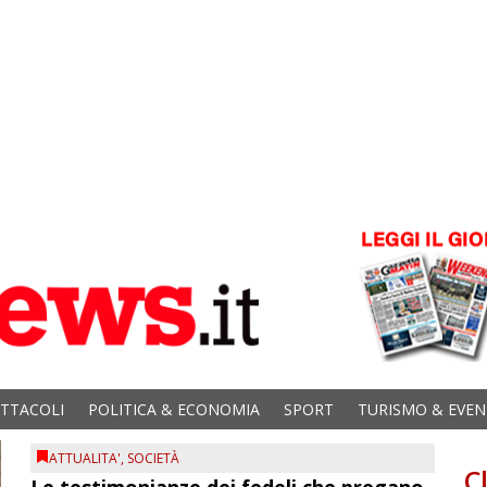
ETTACOLI
POLITICA & ECONOMIA
SPORT
TURISMO & EVEN
ATTUALITA'
,
SOCIETÀ
C