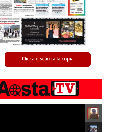
Clicca e scarica la copia