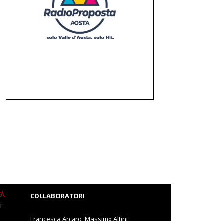
TÀ
COLLABORATORI
L.
Francesca Arcaro, Massimo Altini,