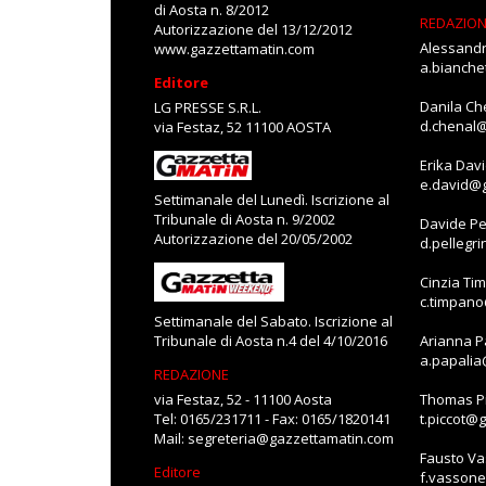
di Aosta n. 8/2012
REDAZIO
Autorizzazione del 13/12/2012
Alessandr
www.gazzettamatin.com
a.bianch
Editore
Danila Ch
LG PRESSE S.R.L.
d.chenal
via Festaz, 52 11100 AOSTA
Erika Dav
e.david@
Settimanale del Lunedì. Iscrizione al
Tribunale di Aosta n. 9/2002
Davide Pe
Autorizzazione del 20/05/2002
d.pellegr
Cinzia Ti
c.timpan
Settimanale del Sabato. Iscrizione al
Tribunale di Aosta n.4 del 4/10/2016
Arianna P
a.papali
REDAZIONE
via Festaz, 52 - 11100 Aosta
Thomas Pi
Tel: 0165/231711 - Fax: 0165/1820141
t.piccot@
Mail:
segreteria@gazzettamatin.com
Fausto V
Editore
f.vasson