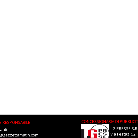
CONCESSIONARIA DI PUBBLICI
E RESPONSABILE
LG PRESSE S.R.
anti
via Festaz, 52
i@gazzettamatin.com