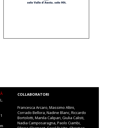
TÀ
COLLABORATORI
L.
Francesca Arcaro, Massimo Altini,
Corrado Bellora, Nadine Blanc, Riccardo
11
Bortolotti, Manila Calipari, Giulia Calisti,
Nadia Camposaragna, Paolo Ciambi,
om