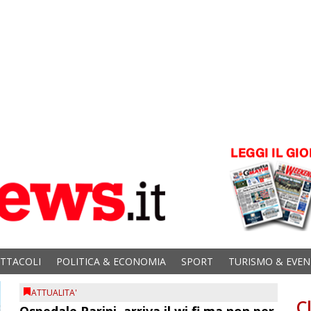
ETTACOLI
POLITICA & ECONOMIA
SPORT
TURISMO & EVEN
ATTUALITA'
C