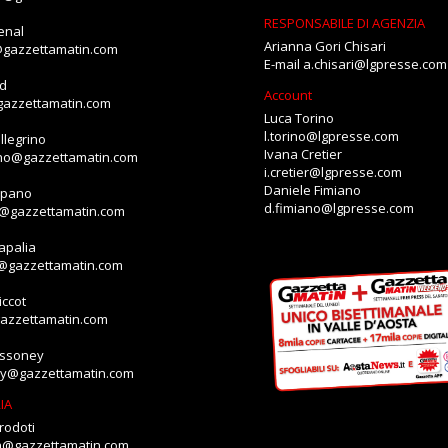
RESPONSABILE DI AGENZIA
enal
Arianna Gori Chisari
@gazzettamatin.com
E-mail
a.chisari@lgpresse.com
id
Account
gazzettamatin.com
Luca Torino
l.torino@lgpresse.com
llegrino
Ivana Cretier
ino@gazzettamatin.com
i.cretier@lgpresse.com
Daniele Fimiano
mpano
d.fimiano@lgpresse.com
o@gazzettamatin.com
apalia
a@gazzettamatin.com
ccot
gazzettamatin.com
assoney
ey@gazzettamatin.com
IA
rodoti
ia@gazzettamatin.com