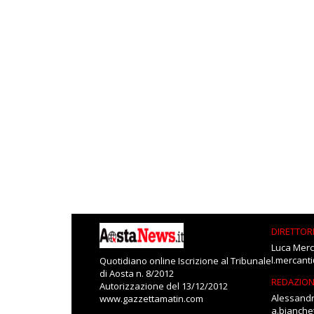
DIRETTOR
Luca Merc
l.mercant
Quotidiano online Iscrizione al Tribunale
di Aosta n. 8/2012
REDAZIO
Autorizzazione del 13/12/2012
Alessandr
www.gazzettamatin.com
a.bianch