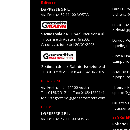
Editore
Danila Ch
LG PRESSE S.R.L.
d.chenal
via Festaz, 52 11100 AOSTA
Erika Dav
e.david@
Settimanale del Lunedì. Iscrizione al
Tribunale di Aosta n. 9/2002
Davide Pe
Autorizzazione del 20/05/2002
d.pellegr
Cinzia Ti
c.timpan
Settimanale del Sabato. Iscrizione al
Tribunale di Aosta n.4 del 4/10/2016
Arianna P
a.papali
REDAZIONE
via Festaz, 52 - 11100 Aosta
Thomas Pi
Tel: 0165/231711 - Fax: 0165/1820141
t.piccot@
Mail:
segreteria@gazzettamatin.com
Fausto V
Editore
f.vasson
LG PRESSE S.R.L.
SEGRETER
via Festaz, 52 11100 AOSTA
Roberta P
segreter