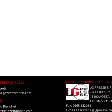
CONCESSIONARIA DI PUBBLICI
E RESPONSABILE
LG PRESSE S.R.
anti
via Festaz, 52
i@gazzettamatin.com
11100 AOSTA
NE
Tel: 0165.2317
Fax: 0165.1820141
o Bianchet
E-mail
segreteria@lgpresse.c
et@gazzettamatin.com