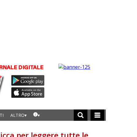
TI
ALTRO
licca per leggere tutte le