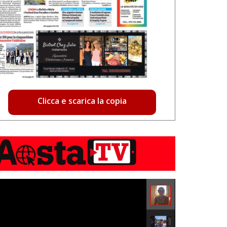
Clicca e scarica la copia