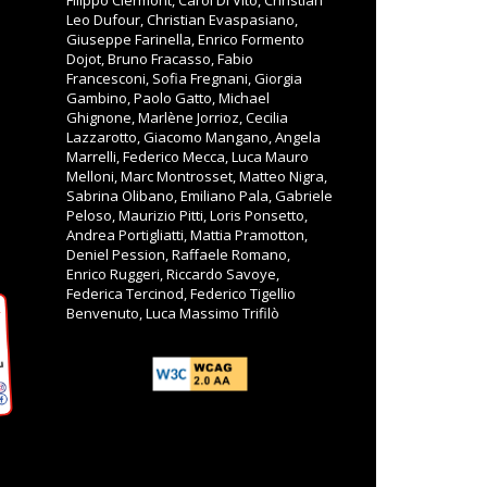
Filippo Clermont, Carol Di Vito, Christian
Leo Dufour, Christian Evaspasiano,
Giuseppe Farinella, Enrico Formento
Dojot, Bruno Fracasso, Fabio
Francesconi, Sofia Fregnani, Giorgia
Gambino, Paolo Gatto, Michael
Ghignone, Marlène Jorrioz, Cecilia
Lazzarotto, Giacomo Mangano, Angela
Marrelli, Federico Mecca, Luca Mauro
Melloni, Marc Montrosset, Matteo Nigra,
Sabrina Olibano, Emiliano Pala, Gabriele
Peloso, Maurizio Pitti, Loris Ponsetto,
Andrea Portigliatti, Mattia Pramotton,
Deniel Pession, Raffaele Romano,
Enrico Ruggeri, Riccardo Savoye,
Federica Tercinod, Federico Tigellio
Benvenuto, Luca Massimo Trifilò