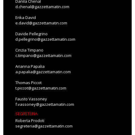
Danila Chenal
d.chenal@gazzettamatin.com
Erika David
e.david@gazzettamatin.com
Davide Pellegrino
d.pellegrino@gazzettamatin.com
Cinzia Timpano
c.timpano@gazzettamatin.com
Arianna Papalia
a.papalia@gazzettamatin.com
Thomas Piccot
t.piccot@gazzettamatin.com
Fausto Vassoney
f.vassoney@gazzettamatin.com
SEGRETERIA
Roberta Prodoti
segreteria@gazzettamatin.com