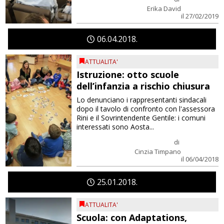
Erika David
il 27/02/2019
06
04
2018
ATTUALITA'
Istruzione: otto scuole
dell’infanzia a rischio chiusura
Lo denunciano i rappresentanti sindacali
dopo il tavolo di confronto con l'assessora
Rini e il Sovrintendente Gentile: i comuni
interessati sono Aosta...
di
Cinzia Timpano
il 06/04/2018
25
01
2018
ATTUALITA'
Scuola: con Adaptations,