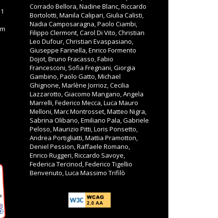
Corrado Bellora, Nadine Blanc, Riccardo
11
Bortolotti, Manila Calipari, Giulia Calisti,
Nadia Camposaragna, Paolo Ciambi,
om
Filippo Clermont, Carol Di Vito, Christian
Leo Dufour, Christian Evaspasiano,
Giuseppe Farinella, Enrico Formento
Dojot, Bruno Fracasso, Fabio
Francesconi, Sofia Fregnani, Giorgia
Gambino, Paolo Gatto, Michael
Ghignone, Marlène Jorrioz, Cecilia
Lazzarotto, Giacomo Mangano, Angela
Marrelli, Federico Mecca, Luca Mauro
Melloni, Marc Montrosset, Matteo Nigra,
Sabrina Olibano, Emiliano Pala, Gabriele
Peloso, Maurizio Pitti, Loris Ponsetto,
Andrea Portigliatti, Mattia Pramotton,
Deniel Pession, Raffaele Romano,
Enrico Ruggeri, Riccardo Savoye,
Federica Tercinod, Federico Tigellio
Benvenuto, Luca Massimo Trifilò