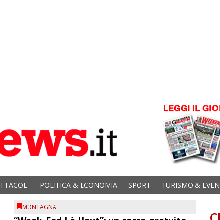
ETTACOLI
POLITICA & ECONOMIA
SPORT
TURISMO & EVEN
MONTAGNA
C