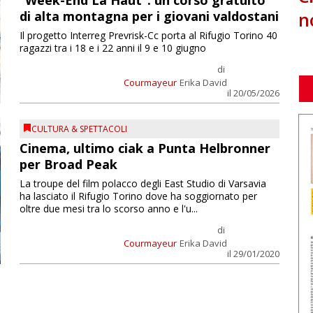
“Week-End Là Haut”: un corso gratuito
n
di alta montagna per i giovani valdostani
Il progetto Interreg Prevrisk-Cc porta al Rifugio Torino 40
ragazzi tra i 18 e i 22 anni il 9 e 10 giugno
di
Courmayeur
Erika David
il 20/05/2026
CULTURA & SPETTACOLI
Cinema, ultimo ciak a Punta Helbronner
per Broad Peak
La troupe del film polacco degli East Studio di Varsavia
ha lasciato il Rifugio Torino dove ha soggiornato per
oltre due mesi tra lo scorso anno e l'u...
di
Courmayeur
Erika David
il 29/01/2020