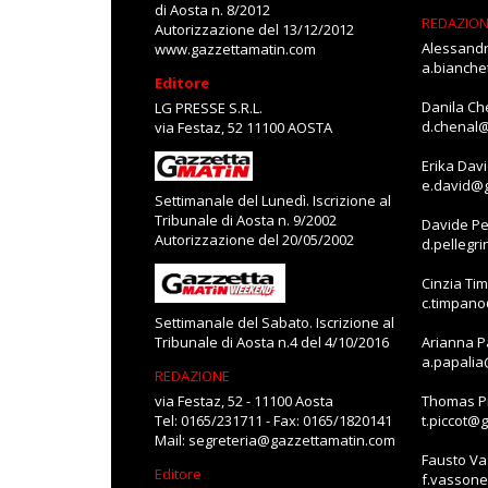
di Aosta n. 8/2012
REDAZIO
Autorizzazione del 13/12/2012
Alessandr
www.gazzettamatin.com
a.bianch
Editore
Danila Ch
LG PRESSE S.R.L.
d.chenal
via Festaz, 52 11100 AOSTA
Erika Dav
e.david@
Settimanale del Lunedì. Iscrizione al
Tribunale di Aosta n. 9/2002
Davide Pe
Autorizzazione del 20/05/2002
d.pellegr
Cinzia Ti
c.timpan
Settimanale del Sabato. Iscrizione al
Tribunale di Aosta n.4 del 4/10/2016
Arianna P
a.papali
REDAZIONE
via Festaz, 52 - 11100 Aosta
Thomas Pi
Tel: 0165/231711 - Fax: 0165/1820141
t.piccot@
Mail:
segreteria@gazzettamatin.com
Fausto V
Editore
f.vasson