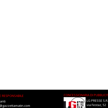
CONCESSIONARIA DI PUBBLICI
E RESPONSABILE
LG PRESSE S.R.
anti
via Festaz, 52
i@gazzettamatin.com