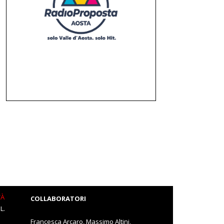
TÀ
COLLABORATORI
L.
Francesca Arcaro, Massimo Altini,