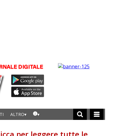
TI
ALTRO
licca per leggere tutte le