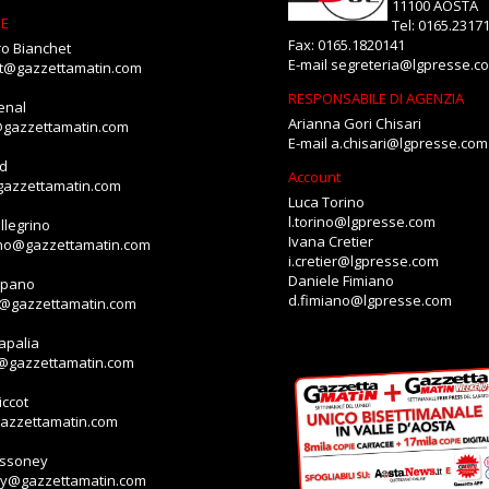
11100 AOSTA
NE
Tel: 0165.2317
Fax: 0165.1820141
o Bianchet
E-mail
segreteria@lgpresse.c
et@gazzettamatin.com
RESPONSABILE DI AGENZIA
enal
Arianna Gori Chisari
@gazzettamatin.com
E-mail
a.chisari@lgpresse.com
id
Account
gazzettamatin.com
Luca Torino
l.torino@lgpresse.com
llegrino
Ivana Cretier
ino@gazzettamatin.com
i.cretier@lgpresse.com
Daniele Fimiano
mpano
d.fimiano@lgpresse.com
o@gazzettamatin.com
apalia
a@gazzettamatin.com
ccot
gazzettamatin.com
assoney
ey@gazzettamatin.com