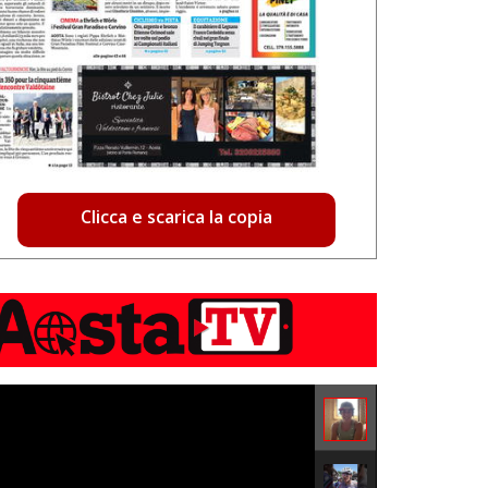
Clicca e scarica la copia