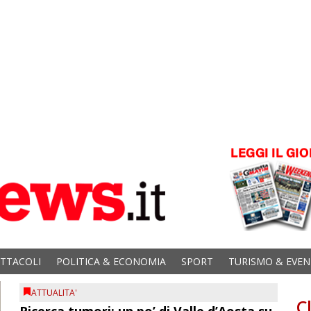
ETTACOLI
POLITICA & ECONOMIA
SPORT
TURISMO & EVEN
ATTUALITA'
C