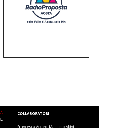
TÀ
COLLABORATORI
L.
Francesca Arcaro, Massimo Altini,