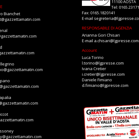
11100 AOSTA
NE
Tel: 0165.2317
Fax: 0165.1820141
o Bianchet
E-mail
segreteria@lgpresse.c
et@gazzettamatin.com
RESPONSABILE DI AGENZIA
enal
Arianna Gori Chisari
@gazzettamatin.com
E-mail
a.chisari@lgpresse.com
id
Account
gazzettamatin.com
Luca Torino
l.torino@lgpresse.com
llegrino
Ivana Cretier
ino@gazzettamatin.com
i.cretier@lgpresse.com
Daniele Fimiano
mpano
d.fimiano@lgpresse.com
o@gazzettamatin.com
apalia
a@gazzettamatin.com
ccot
gazzettamatin.com
assoney
ey@gazzettamatin.com