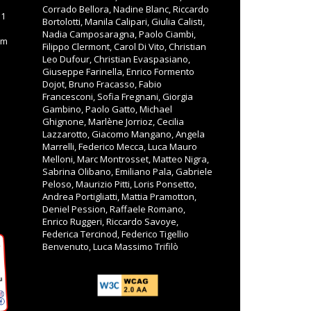
Corrado Bellora, Nadine Blanc, Riccardo
11
Bortolotti, Manila Calipari, Giulia Calisti,
Nadia Camposaragna, Paolo Ciambi,
om
Filippo Clermont, Carol Di Vito, Christian
Leo Dufour, Christian Evaspasiano,
Giuseppe Farinella, Enrico Formento
Dojot, Bruno Fracasso, Fabio
Francesconi, Sofia Fregnani, Giorgia
Gambino, Paolo Gatto, Michael
Ghignone, Marlène Jorrioz, Cecilia
Lazzarotto, Giacomo Mangano, Angela
Marrelli, Federico Mecca, Luca Mauro
Melloni, Marc Montrosset, Matteo Nigra,
Sabrina Olibano, Emiliano Pala, Gabriele
Peloso, Maurizio Pitti, Loris Ponsetto,
Andrea Portigliatti, Mattia Pramotton,
Deniel Pession, Raffaele Romano,
Enrico Ruggeri, Riccardo Savoye,
Federica Tercinod, Federico Tigellio
Benvenuto, Luca Massimo Trifilò