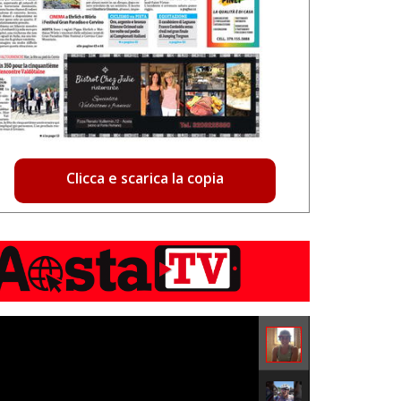
Clicca e scarica la copia