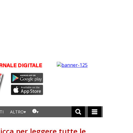
TI
ALTRO
licca per leggere tutte le