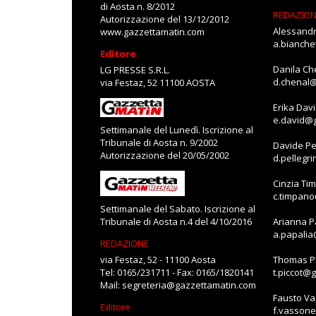
di Aosta n. 8/2012
REDAZIO
Autorizzazione del 13/12/2012
Alessandr
www.gazzettamatin.com
a.bianch
Editore
Danila Ch
LG PRESSE S.R.L.
d.chenal
via Festaz, 52 11100 AOSTA
Erika Dav
e.david@
Settimanale del Lunedì. Iscrizione al
Tribunale di Aosta n. 9/2002
Davide Pe
Autorizzazione del 20/05/2002
d.pellegr
Cinzia Ti
c.timpan
Settimanale del Sabato. Iscrizione al
Tribunale di Aosta n.4 del 4/10/2016
Arianna P
a.papali
REDAZIONE
via Festaz, 52 - 11100 Aosta
Thomas Pi
Tel: 0165/231711 - Fax: 0165/1820141
t.piccot@
Mail:
segreteria@gazzettamatin.com
Fausto V
Editore
f.vasson