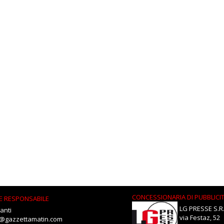
CONCESSIONARIA DI PUBBLICI
E RESPONSABILE
LG PRESSE S.R.
anti
via Festaz, 52
i@gazzettamatin.com