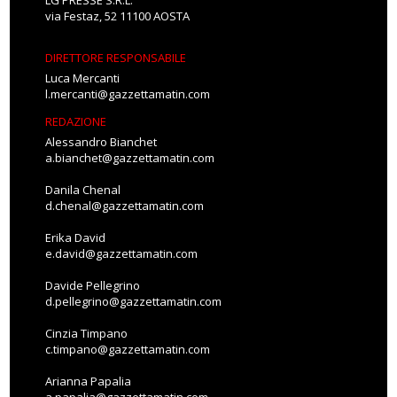
LG PRESSE S.R.L.
via Festaz, 52 11100 AOSTA
DIRETTORE RESPONSABILE
Luca Mercanti
l.mercanti@gazzettamatin.com
REDAZIONE
Alessandro Bianchet
a.bianchet@gazzettamatin.com
Danila Chenal
d.chenal@gazzettamatin.com
Erika David
e.david@gazzettamatin.com
Davide Pellegrino
d.pellegrino@gazzettamatin.com
Cinzia Timpano
c.timpano@gazzettamatin.com
Arianna Papalia