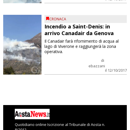
CRONACA
Incendio a Saint-Denis: in
arrivo Canadair da Genova
Il Canadair farà rifornimento di acqua al
lago di Viverone e raggiungerà la zona
operativa.
di
ebazzani
il 12/10/2017
Quotidiano online Iscrizione al Tribunale di Aosta n.
8/2012