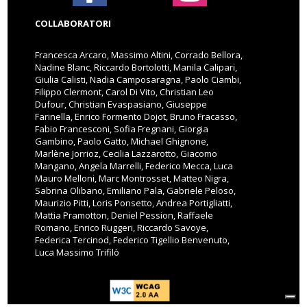
COLLABORATORI
Francesca Arcaro, Massimo Altini, Corrado Bellora,
Nadine Blanc, Riccardo Bortolotti, Manila Calipari,
Giulia Calisti, Nadia Camposaragna, Paolo Ciambi,
Filippo Clermont, Carol Di Vito, Christian Leo
Dufour, Christian Evaspasiano, Giuseppe
Farinella, Enrico Formento Dojot, Bruno Fracasso,
Fabio Francesconi, Sofia Fregnani, Giorgia
Gambino, Paolo Gatto, Michael Ghignone,
Marlène Jorrioz, Cecilia Lazzarotto, Giacomo
Mangano, Angela Marrelli, Federico Mecca, Luca
Mauro Melloni, Marc Montrosset, Matteo Nigra,
Sabrina Olibano, Emiliano Pala, Gabriele Peloso,
Maurizio Pitti, Loris Ponsetto, Andrea Portigliatti,
Mattia Pramotton, Deniel Pession, Raffaele
Romano, Enrico Ruggeri, Riccardo Savoye,
Federica Tercinod, Federico Tigellio Benvenuto,
Luca Massimo Trifilò