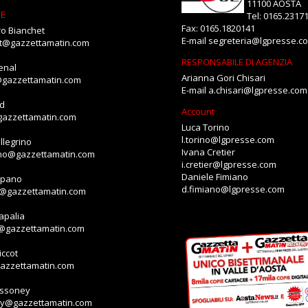
11100 AOSTA
NE
Tel: 0165.2317
Fax: 0165.1820141
o Bianchet
E-mail
segreteria@lgpresse.c
et@gazzettamatin.com
RESPONSABILE DI AGENZIA
enal
Arianna Gori Chisari
@gazzettamatin.com
E-mail
a.chisari@lgpresse.com
id
Account
gazzettamatin.com
Luca Torino
l.torino@lgpresse.com
llegrino
Ivana Cretier
ino@gazzettamatin.com
i.cretier@lgpresse.com
Daniele Fimiano
mpano
d.fimiano@lgpresse.com
o@gazzettamatin.com
apalia
a@gazzettamatin.com
ccot
gazzettamatin.com
assoney
ey@gazzettamatin.com