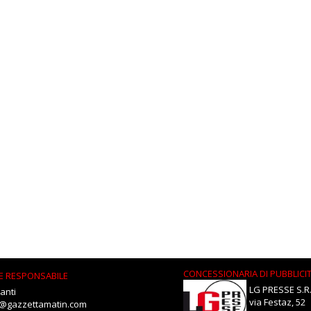
CONCESSIONARIA DI PUBBLICI
E RESPONSABILE
LG PRESSE S.R.
anti
via Festaz, 52
i@gazzettamatin.com