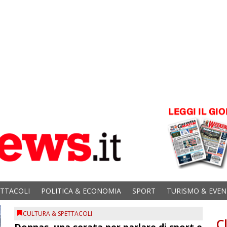
ETTACOLI
POLITICA & ECONOMIA
SPORT
TURISMO & EVEN
CULTURA & SPETTACOLI
C