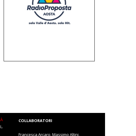
TÀ
COLLABORATORI
L.
Francesca Arcaro, Massimo Altini,