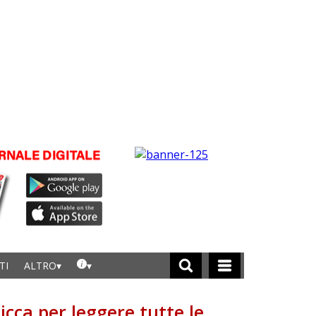
TI
ALTRO
licca per leggere tutte le