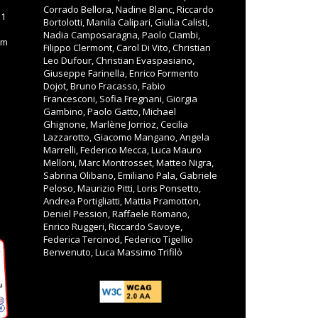
Corrado Bellora, Nadine Blanc, Riccardo
11
Bortolotti, Manila Calipari, Giulia Calisti,
Nadia Camposaragna, Paolo Ciambi,
om
Filippo Clermont, Carol Di Vito, Christian
Leo Dufour, Christian Evaspasiano,
Giuseppe Farinella, Enrico Formento
Dojot, Bruno Fracasso, Fabio
Francesconi, Sofia Fregnani, Giorgia
Gambino, Paolo Gatto, Michael
Ghignone, Marlène Jorrioz, Cecilia
Lazzarotto, Giacomo Mangano, Angela
Marrelli, Federico Mecca, Luca Mauro
Melloni, Marc Montrosset, Matteo Nigra,
Sabrina Olibano, Emiliano Pala, Gabriele
Peloso, Maurizio Pitti, Loris Ponsetto,
Andrea Portigliatti, Mattia Pramotton,
Deniel Pession, Raffaele Romano,
Enrico Ruggeri, Riccardo Savoye,
Federica Tercinod, Federico Tigellio
Benvenuto, Luca Massimo Trifilò