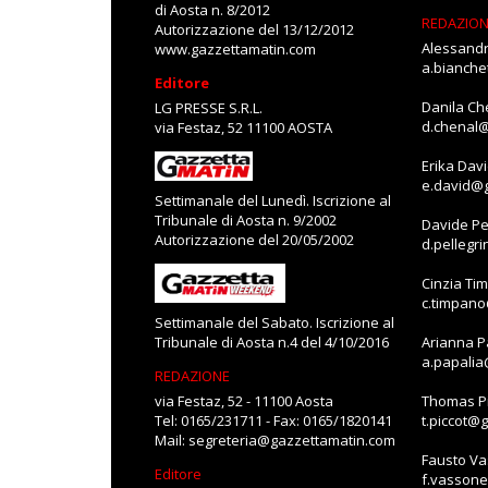
di Aosta n. 8/2012
REDAZIO
Autorizzazione del 13/12/2012
Alessandr
www.gazzettamatin.com
a.bianch
Editore
Danila Ch
LG PRESSE S.R.L.
d.chenal
via Festaz, 52 11100 AOSTA
Erika Dav
e.david@
Settimanale del Lunedì. Iscrizione al
Tribunale di Aosta n. 9/2002
Davide Pe
Autorizzazione del 20/05/2002
d.pellegr
Cinzia Ti
c.timpan
Settimanale del Sabato. Iscrizione al
Tribunale di Aosta n.4 del 4/10/2016
Arianna P
a.papali
REDAZIONE
via Festaz, 52 - 11100 Aosta
Thomas Pi
Tel: 0165/231711 - Fax: 0165/1820141
t.piccot@
Mail:
segreteria@gazzettamatin.com
Fausto V
Editore
f.vasson