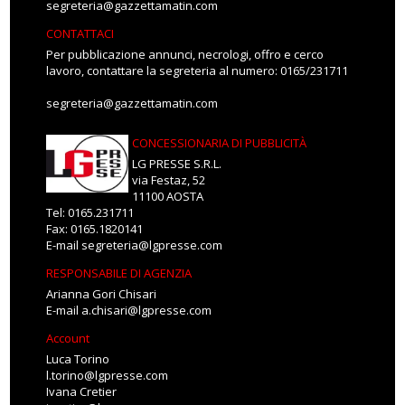
segreteria@gazzettamatin.com
CONTATTACI
Per pubblicazione annunci, necrologi, offro e cerco
lavoro, contattare la segreteria al numero: 0165/231711
segreteria@gazzettamatin.com
CONCESSIONARIA DI PUBBLICITÀ
LG PRESSE S.R.L.
via Festaz, 52
11100 AOSTA
Tel: 0165.231711
Fax: 0165.1820141
E-mail
segreteria@lgpresse.com
RESPONSABILE DI AGENZIA
Arianna Gori Chisari
E-mail
a.chisari@lgpresse.com
Account
Luca Torino
l.torino@lgpresse.com
Ivana Cretier