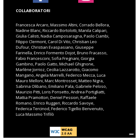
COLLABORATORI
Francesca Arcaro, Massimo Altini, Corrado Bellora,
Nadine Blanc, Riccardo Bortolotti, Manila Calipari,
Giulia Calisti, Nadia Camposaragna, Paolo Ciambi,
Filippo Clermont, Carol Di Vito, Christian Leo
Dufour, Christian Evaspasiano, Giuseppe
Farinella, Enrico Formento Dojot, Bruno Fracasso,
Fabio Francesconi, Sofia Fregnani, Giorgia
Gambino, Paolo Gatto, Michael Ghignone,
Marlène Jorrioz, Cecilia Lazzarotto, Giacomo
Mangano, Angela Marrelli, Federico Mecca, Luca
Mauro Melloni, Marc Montrosset, Matteo Nigra,
Sabrina Olibano, Emiliano Pala, Gabriele Peloso,
Maurizio Pitti, Loris Ponsetto, Andrea Portigliatti,
Mattia Pramotton, Deniel Pession, Raffaele
Romano, Enrico Ruggeri, Riccardo Savoye,
Federica Tercinod, Federico Tigellio Benvenuto,
Luca Massimo Trifilò