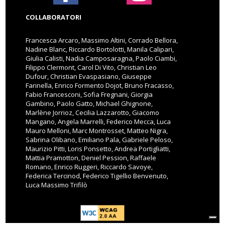
COLLABORATORI
Francesca Arcaro, Massimo Altini, Corrado Bellora,
Nadine Blanc, Riccardo Bortolotti, Manila Calipari,
Giulia Calisti, Nadia Camposaragna, Paolo Ciambi,
Filippo Clermont, Carol Di Vito, Christian Leo
Dufour, Christian Evaspasiano, Giuseppe
Farinella, Enrico Formento Dojot, Bruno Fracasso,
Fabio Francesconi, Sofia Fregnani, Giorgia
Gambino, Paolo Gatto, Michael Ghignone,
Marlène Jorrioz, Cecilia Lazzarotto, Giacomo
Mangano, Angela Marrelli, Federico Mecca, Luca
Mauro Melloni, Marc Montrosset, Matteo Nigra,
Sabrina Olibano, Emiliano Pala, Gabriele Peloso,
Maurizio Pitti, Loris Ponsetto, Andrea Portigliatti,
Mattia Pramotton, Deniel Pession, Raffaele
Romano, Enrico Ruggeri, Riccardo Savoye,
Federica Tercinod, Federico Tigellio Benvenuto,
Luca Massimo Trifilò