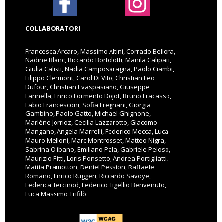
COLLABORATORI
Francesca Arcaro, Massimo Altini, Corrado Bellora,
Nadine Blanc, Riccardo Bortolotti, Manila Calipari,
Giulia Calisti, Nadia Camposaragna, Paolo Ciambi,
Filippo Clermont, Carol Di Vito, Christian Leo
Dufour, Christian Evaspasiano, Giuseppe
Farinella, Enrico Formento Dojot, Bruno Fracasso,
Fabio Francesconi, Sofia Fregnani, Giorgia
Gambino, Paolo Gatto, Michael Ghignone,
Marlène Jorrioz, Cecilia Lazzarotto, Giacomo
Mangano, Angela Marrelli, Federico Mecca, Luca
Mauro Melloni, Marc Montrosset, Matteo Nigra,
Sabrina Olibano, Emiliano Pala, Gabriele Peloso,
Maurizio Pitti, Loris Ponsetto, Andrea Portigliatti,
Mattia Pramotton, Deniel Pession, Raffaele
Romano, Enrico Ruggeri, Riccardo Savoye,
Federica Tercinod, Federico Tigellio Benvenuto,
Luca Massimo Trifilò