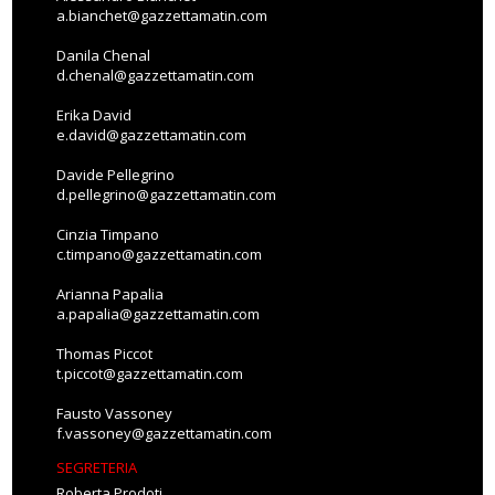
a.bianchet@gazzettamatin.com
Danila Chenal
d.chenal@gazzettamatin.com
Erika David
e.david@gazzettamatin.com
Davide Pellegrino
d.pellegrino@gazzettamatin.com
Cinzia Timpano
c.timpano@gazzettamatin.com
Arianna Papalia
a.papalia@gazzettamatin.com
Thomas Piccot
t.piccot@gazzettamatin.com
Fausto Vassoney
f.vassoney@gazzettamatin.com
SEGRETERIA
Roberta Prodoti