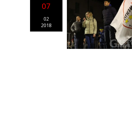
07
02
2018