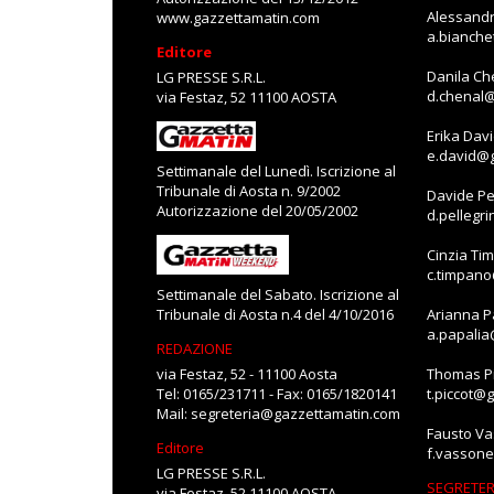
Alessandr
www.gazzettamatin.com
a.bianch
Editore
Danila Ch
LG PRESSE S.R.L.
d.chenal
via Festaz, 52 11100 AOSTA
Erika Dav
e.david@
Settimanale del Lunedì. Iscrizione al
Tribunale di Aosta n. 9/2002
Davide Pe
Autorizzazione del 20/05/2002
d.pellegr
Cinzia Ti
c.timpan
Settimanale del Sabato. Iscrizione al
Tribunale di Aosta n.4 del 4/10/2016
Arianna P
a.papali
REDAZIONE
via Festaz, 52 - 11100 Aosta
Thomas Pi
Tel: 0165/231711 - Fax: 0165/1820141
t.piccot@
Mail:
segreteria@gazzettamatin.com
Fausto V
Editore
f.vasson
LG PRESSE S.R.L.
SEGRETER
via Festaz, 52 11100 AOSTA