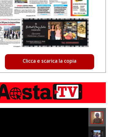
Clicca e scarica la copia