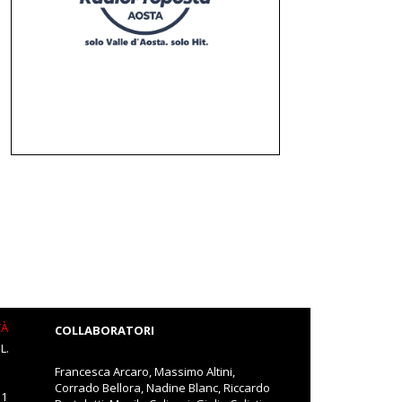
TÀ
COLLABORATORI
L.
Francesca Arcaro, Massimo Altini,
Corrado Bellora, Nadine Blanc, Riccardo
11