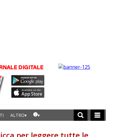
TI
ALTRO
licca per leggere tutte le