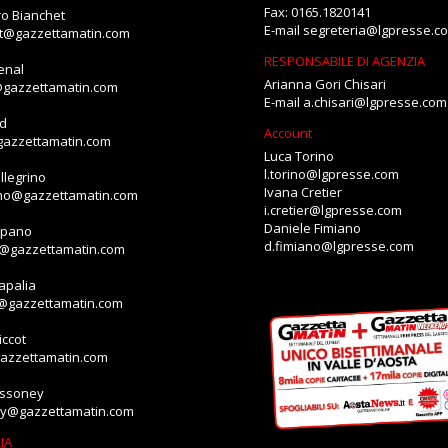
Fax: 0165.1820141
o Bianchet
E-mail
segreteria@lgpresse.c
et@gazzettamatin.com
RESPONSABILE DI AGENZIA
enal
Arianna Gori Chisari
@gazzettamatin.com
E-mail
a.chisari@lgpresse.com
id
Account
gazzettamatin.com
Luca Torino
l.torino@lgpresse.com
llegrino
Ivana Cretier
ino@gazzettamatin.com
i.cretier@lgpresse.com
Daniele Fimiano
mpano
d.fimiano@lgpresse.com
o@gazzettamatin.com
apalia
a@gazzettamatin.com
ccot
gazzettamatin.com
assoney
ey@gazzettamatin.com
IA