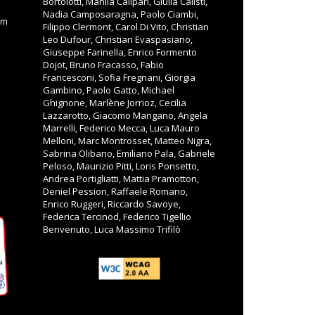
Bortolotti, Manila Calipari, Giulia Calisti,
Nadia Camposaragna, Paolo Ciambi,
om
Filippo Clermont, Carol Di Vito, Christian
Leo Dufour, Christian Evaspasiano,
Giuseppe Farinella, Enrico Formento
Dojot, Bruno Fracasso, Fabio
Francesconi, Sofia Fregnani, Giorgia
Gambino, Paolo Gatto, Michael
Ghignone, Marlène Jorrioz, Cecilia
Lazzarotto, Giacomo Mangano, Angela
Marrelli, Federico Mecca, Luca Mauro
Melloni, Marc Montrosset, Matteo Nigra,
Sabrina Olibano, Emiliano Pala, Gabriele
Peloso, Maurizio Pitti, Loris Ponsetto,
Andrea Portigliatti, Mattia Pramotton,
Deniel Pession, Raffaele Romano,
Enrico Ruggeri, Riccardo Savoye,
Federica Tercinod, Federico Tigellio
Benvenuto, Luca Massimo Trifilò