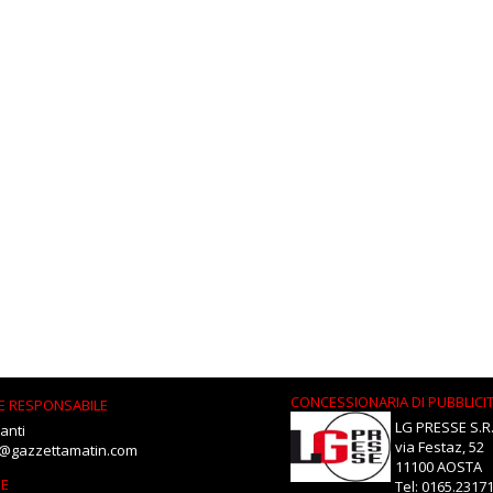
CONCESSIONARIA DI PUBBLICI
E RESPONSABILE
LG PRESSE S.R.
anti
via Festaz, 52
i@gazzettamatin.com
11100 AOSTA
NE
Tel: 0165.2317