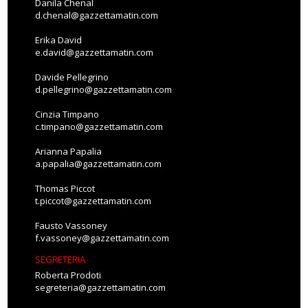
Danila Chenal
d.chenal@gazzettamatin.com
Erika David
e.david@gazzettamatin.com
Davide Pellegrino
d.pellegrino@gazzettamatin.com
Cinzia Timpano
c.timpano@gazzettamatin.com
Arianna Papalia
a.papalia@gazzettamatin.com
Thomas Piccot
t.piccot@gazzettamatin.com
Fausto Vassoney
f.vassoney@gazzettamatin.com
SEGRETERIA
Roberta Prodoti
segreteria@gazzettamatin.com