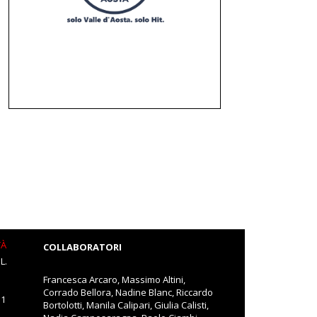
TÀ
COLLABORATORI
L.
Francesca Arcaro, Massimo Altini,
Corrado Bellora, Nadine Blanc, Riccardo
11
Bortolotti, Manila Calipari, Giulia Calisti,