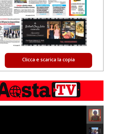
Clicca e scarica la copia