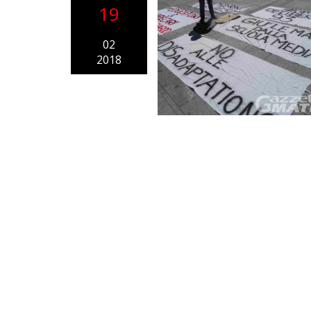
19
02
2018