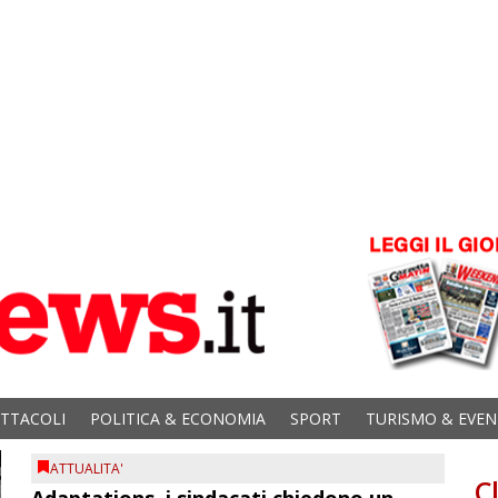
ETTACOLI
POLITICA & ECONOMIA
SPORT
TURISMO & EVEN
ATTUALITA'
C