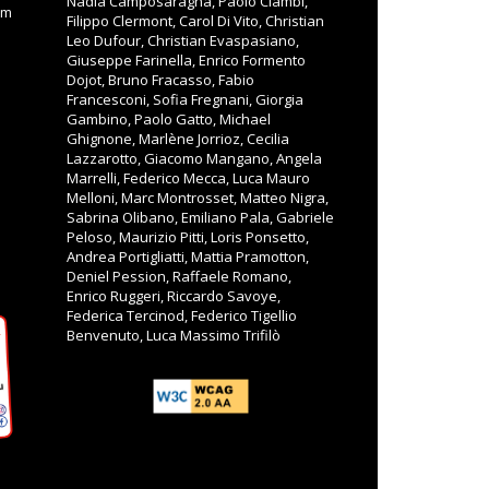
Nadia Camposaragna, Paolo Ciambi,
om
Filippo Clermont, Carol Di Vito, Christian
Leo Dufour, Christian Evaspasiano,
Giuseppe Farinella, Enrico Formento
Dojot, Bruno Fracasso, Fabio
Francesconi, Sofia Fregnani, Giorgia
Gambino, Paolo Gatto, Michael
Ghignone, Marlène Jorrioz, Cecilia
Lazzarotto, Giacomo Mangano, Angela
Marrelli, Federico Mecca, Luca Mauro
Melloni, Marc Montrosset, Matteo Nigra,
Sabrina Olibano, Emiliano Pala, Gabriele
Peloso, Maurizio Pitti, Loris Ponsetto,
Andrea Portigliatti, Mattia Pramotton,
Deniel Pession, Raffaele Romano,
Enrico Ruggeri, Riccardo Savoye,
Federica Tercinod, Federico Tigellio
Benvenuto, Luca Massimo Trifilò