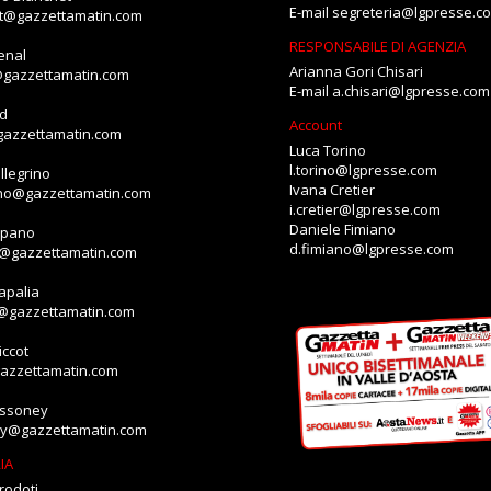
E-mail
segreteria@lgpresse.c
et@gazzettamatin.com
RESPONSABILE DI AGENZIA
enal
Arianna Gori Chisari
@gazzettamatin.com
E-mail
a.chisari@lgpresse.com
id
Account
gazzettamatin.com
Luca Torino
l.torino@lgpresse.com
llegrino
Ivana Cretier
ino@gazzettamatin.com
i.cretier@lgpresse.com
Daniele Fimiano
mpano
d.fimiano@lgpresse.com
o@gazzettamatin.com
apalia
a@gazzettamatin.com
ccot
gazzettamatin.com
assoney
ey@gazzettamatin.com
IA
rodoti