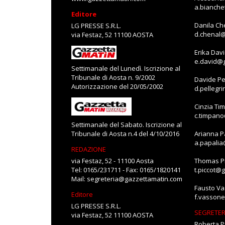
a.bianch
Editore
Danila Ch
LG PRESSE S.R.L.
d.chenal
via Festaz, 52 11100 AOSTA
Erika Dav
e.david@
Settimanale del Lunedì. Iscrizione al
Tribunale di Aosta n. 9/2002
Davide Pe
Autorizzazione del 20/05/2002
d.pellegr
Cinzia Ti
c.timpan
Settimanale del Sabato. Iscrizione al
Tribunale di Aosta n.4 del 4/10/2016
Arianna P
a.papali
REDAZIONE
via Festaz, 52 - 11100 Aosta
Thomas Pi
Tel: 0165/231711 - Fax: 0165/1820141
t.piccot@
Mail:
segreteria@gazzettamatin.com
Fausto V
Editore
f.vasson
LG PRESSE S.R.L.
SEGRETER
via Festaz, 52 11100 AOSTA
Roberta P