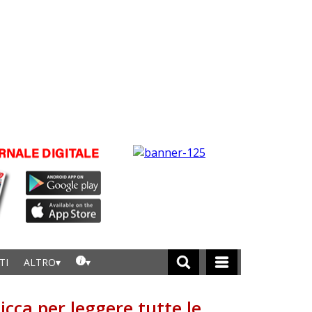
TI
ALTRO
licca per leggere tutte le