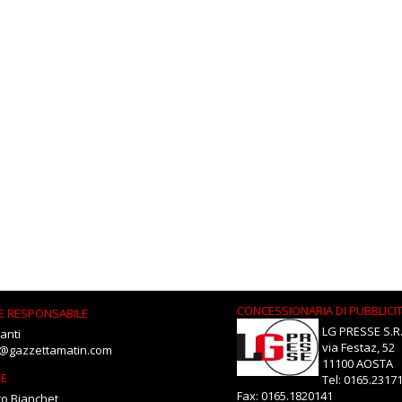
CONCESSIONARIA DI PUBBLICI
E RESPONSABILE
LG PRESSE S.R.
anti
via Festaz, 52
i@gazzettamatin.com
11100 AOSTA
NE
Tel: 0165.2317
Fax: 0165.1820141
o Bianchet