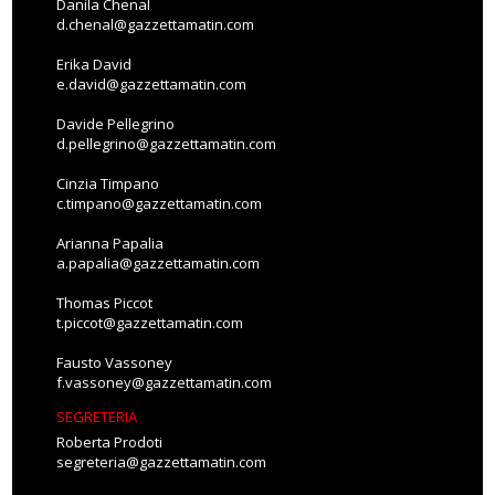
Danila Chenal
d.chenal@gazzettamatin.com
Erika David
e.david@gazzettamatin.com
Davide Pellegrino
d.pellegrino@gazzettamatin.com
Cinzia Timpano
c.timpano@gazzettamatin.com
Arianna Papalia
a.papalia@gazzettamatin.com
Thomas Piccot
t.piccot@gazzettamatin.com
Fausto Vassoney
f.vassoney@gazzettamatin.com
SEGRETERIA
Roberta Prodoti
segreteria@gazzettamatin.com