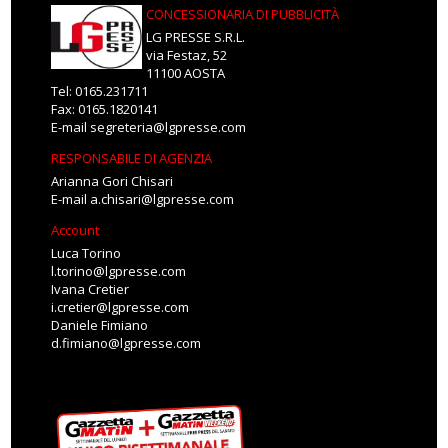
CONCESSIONARIA DI PUBBLICITÀ
LG PRESSE S.R.L.
via Festaz, 52
11100 AOSTA
Tel: 0165.231711
Fax: 0165.1820141
E-mail
segreteria@lgpresse.com
RESPONSABILE DI AGENZIA
Arianna Gori Chisari
E-mail
a.chisari@lgpresse.com
Account
Luca Torino
l.torino@lgpresse.com
Ivana Cretier
i.cretier@lgpresse.com
Daniele Fimiano
d.fimiano@lgpresse.com