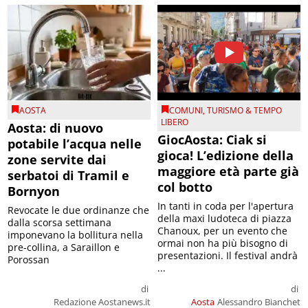
AOSTA
COMUNI
,
TURISMO & TEMPO
LIBERO
Aosta: di nuovo
GiocAosta: Ciak si
potabile l’acqua nelle
gioca! L’edizione della
zone servite dai
maggiore età parte già
serbatoi di Tramil e
col botto
Bornyon
In tanti in coda per l'apertura
Revocate le due ordinanze che
della maxi ludoteca di piazza
dalla scorsa settimana
Chanoux, per un evento che
imponevano la bollitura nella
ormai non ha più bisogno di
pre-collina, a Saraillon e
presentazioni. Il festival andrà
Porossan
...
di
di
Redazione Aostanews.it
Aosta
Alessandro Bianchet