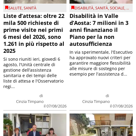
SALUTE
,
SANITÀ
DISABILITÀ
,
SANITÀ
,
SOCIALE
, ...
Liste d’attesa: oltre 22
Disabilità in Valle
mila 500 richieste di
d’Aosta: 7 milioni in 3
prime visite nei primi
anni finanziano il
6 mesi del 2026, sono
Piano per la non
1.261 in più rispetto al
autosufficienza
2025
In via sperimentale, l'Esecutivo
ha approvato nuovi criteri per
Si sono riuniti ieri, giovedì 6
garantire maggiore flessibilità
agosto, l'Unità centrale di
alle misure di sostegno per
gestione dell’assistenza
esempio per l'assistenza d...
sanitaria e dei tempi delle
liste di attesa e l'Osservatorio
regi...
di
di
Cinzia Timpano
Cinzia Timpano
il 07/08/2026
il 07/08/2026