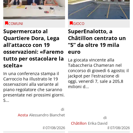
COMUNI
GIOCO
Supermercato al
SuperEnalotto, a
Quartiere Dora, Lega
Châtillon centrato un
all’attacco con 19
“5” da oltre 19 mila
osservazioni: «Faremo
euro
tutto per ostacolare la
La giocata vincente alla
scelta»
Tabaccheria Chameran nel
concorso di giovedì 6 agosto; il
In una conferenza stampa il
jackpot per l'estrazione di
Carroccio ha illustrato le 19
oggi, venerdì 7, sale a 205,8
osservazioni alla variante al
milioni d...
piano regolatore che saranno
presentate nei prossimi giorni.
S...
di
Aosta
Alessandro Bianchet
di
Châtillon
Erika David
il 07/08/2026
il 07/08/2026