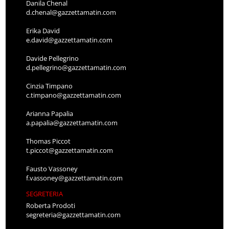
Danila Chenal
d.chenal@gazzettamatin.com
Erika David
e.david@gazzettamatin.com
Davide Pellegrino
d.pellegrino@gazzettamatin.com
Cinzia Timpano
c.timpano@gazzettamatin.com
Arianna Papalia
a.papalia@gazzettamatin.com
Thomas Piccot
t.piccot@gazzettamatin.com
Fausto Vassoney
f.vassoney@gazzettamatin.com
SEGRETERIA
Roberta Prodoti
segreteria@gazzettamatin.com