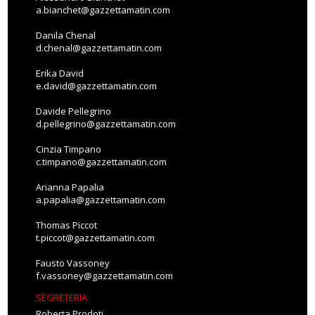
a.bianchet@gazzettamatin.com
Danila Chenal
d.chenal@gazzettamatin.com
Erika David
e.david@gazzettamatin.com
Davide Pellegrino
d.pellegrino@gazzettamatin.com
Cinzia Timpano
c.timpano@gazzettamatin.com
Arianna Papalia
a.papalia@gazzettamatin.com
Thomas Piccot
t.piccot@gazzettamatin.com
Fausto Vassoney
f.vassoney@gazzettamatin.com
SEGRETERIA
Roberta Prodoti