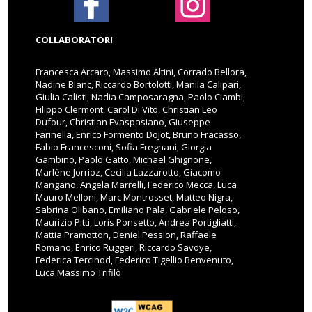
COLLABORATORI
Francesca Arcaro, Massimo Altini, Corrado Bellora,
Nadine Blanc, Riccardo Bortolotti, Manila Calipari,
Giulia Calisti, Nadia Camposaragna, Paolo Ciambi,
Filippo Clermont, Carol Di Vito, Christian Leo
Dufour, Christian Evaspasiano, Giuseppe
Farinella, Enrico Formento Dojot, Bruno Fracasso,
Fabio Francesconi, Sofia Fregnani, Giorgia
Gambino, Paolo Gatto, Michael Ghignone,
Marlène Jorrioz, Cecilia Lazzarotto, Giacomo
Mangano, Angela Marrelli, Federico Mecca, Luca
Mauro Melloni, Marc Montrosset, Matteo Nigra,
Sabrina Olibano, Emiliano Pala, Gabriele Peloso,
Maurizio Pitti, Loris Ponsetto, Andrea Portigliatti,
Mattia Pramotton, Deniel Pession, Raffaele
Romano, Enrico Ruggeri, Riccardo Savoye,
Federica Tercinod, Federico Tigellio Benvenuto,
Luca Massimo Trifilò