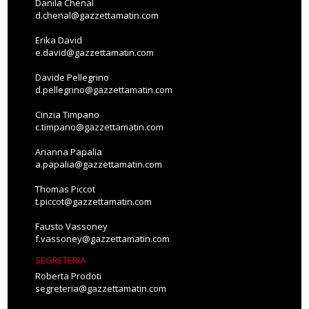
Danila Chenal
d.chenal@gazzettamatin.com
Erika David
e.david@gazzettamatin.com
Davide Pellegrino
d.pellegrino@gazzettamatin.com
Cinzia Timpano
c.timpano@gazzettamatin.com
Arianna Papalia
a.papalia@gazzettamatin.com
Thomas Piccot
t.piccot@gazzettamatin.com
Fausto Vassoney
f.vassoney@gazzettamatin.com
SEGRETERIA
Roberta Prodoti
segreteria@gazzettamatin.com