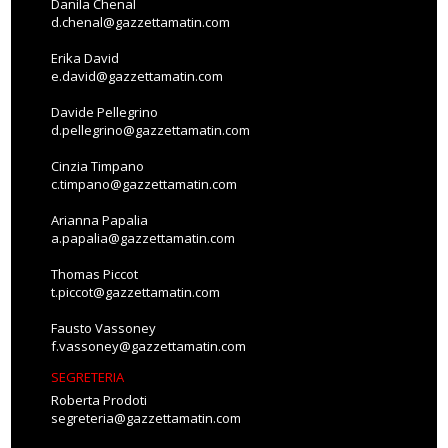
Danila Chenal
d.chenal@gazzettamatin.com
Erika David
e.david@gazzettamatin.com
Davide Pellegrino
d.pellegrino@gazzettamatin.com
Cinzia Timpano
c.timpano@gazzettamatin.com
Arianna Papalia
a.papalia@gazzettamatin.com
Thomas Piccot
t.piccot@gazzettamatin.com
Fausto Vassoney
f.vassoney@gazzettamatin.com
SEGRETERIA
Roberta Prodoti
segreteria@gazzettamatin.com