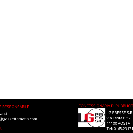
CONCESSIONARIA DI PUBBLICI
E RESPONSABILE
LG PRESSE S.R.
anti
via Festaz, 52
i@gazzettamatin.com
11100 AOSTA
NE
Tel: 0165.2317