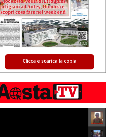
Clicca e scarica la copia