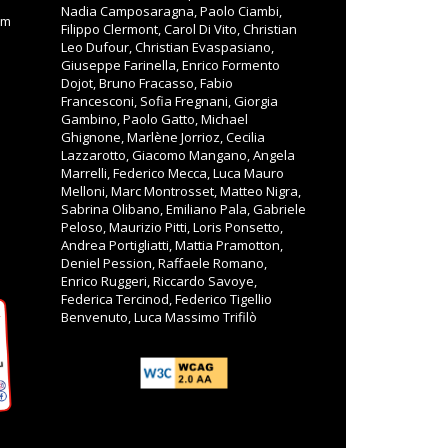
Nadia Camposaragna, Paolo Ciambi,
om
Filippo Clermont, Carol Di Vito, Christian
Leo Dufour, Christian Evaspasiano,
Giuseppe Farinella, Enrico Formento
Dojot, Bruno Fracasso, Fabio
Francesconi, Sofia Fregnani, Giorgia
Gambino, Paolo Gatto, Michael
Ghignone, Marlène Jorrioz, Cecilia
Lazzarotto, Giacomo Mangano, Angela
Marrelli, Federico Mecca, Luca Mauro
Melloni, Marc Montrosset, Matteo Nigra,
Sabrina Olibano, Emiliano Pala, Gabriele
Peloso, Maurizio Pitti, Loris Ponsetto,
Andrea Portigliatti, Mattia Pramotton,
Deniel Pession, Raffaele Romano,
Enrico Ruggeri, Riccardo Savoye,
Federica Tercinod, Federico Tigellio
Benvenuto, Luca Massimo Trifilò