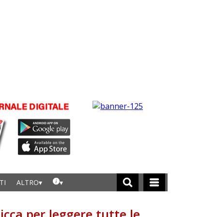
TI
ALTRO
licca per leggere tutte le