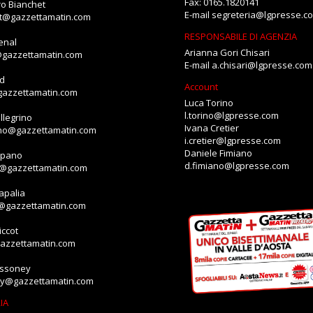
Fax: 0165.1820141
o Bianchet
E-mail
segreteria@lgpresse.c
et@gazzettamatin.com
RESPONSABILE DI AGENZIA
enal
Arianna Gori Chisari
@gazzettamatin.com
E-mail
a.chisari@lgpresse.com
id
Account
gazzettamatin.com
Luca Torino
l.torino@lgpresse.com
llegrino
Ivana Cretier
ino@gazzettamatin.com
i.cretier@lgpresse.com
Daniele Fimiano
mpano
d.fimiano@lgpresse.com
o@gazzettamatin.com
apalia
a@gazzettamatin.com
ccot
gazzettamatin.com
assoney
ey@gazzettamatin.com
IA