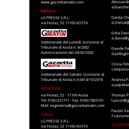
Alessandr
www.gazzettamatin.com
a.bianch
Editore
Danila Ch
LG PRESSE S.R.L.
d.chenal
via Festaz, 52 11100 AOSTA
Erika Dav
e.david@
Settimanale del Lunedì. Iscrizione al
Tribunale di Aosta n. 9/2002
Davide Pe
Autorizzazione del 20/05/2002
d.pellegr
Cinzia Ti
c.timpan
Settimanale del Sabato. Iscrizione al
Tribunale di Aosta n.4 del 4/10/2016
Arianna P
a.papali
REDAZIONE
via Festaz, 52 - 11100 Aosta
Thomas Pi
Tel: 0165/231711 - Fax: 0165/1820141
t.piccot@
Mail:
segreteria@gazzettamatin.com
Fausto V
Editore
f.vasson
LG PRESSE S.R.L.
SEGRETER
via Festaz, 52 11100 AOSTA