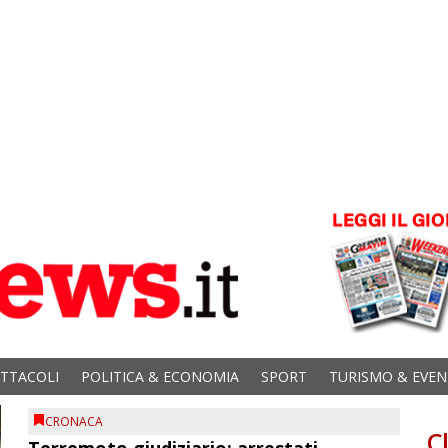
ETTACOLI
POLITICA & ECONOMIA
SPORT
TURISMO & EVEN
CRONACA
C