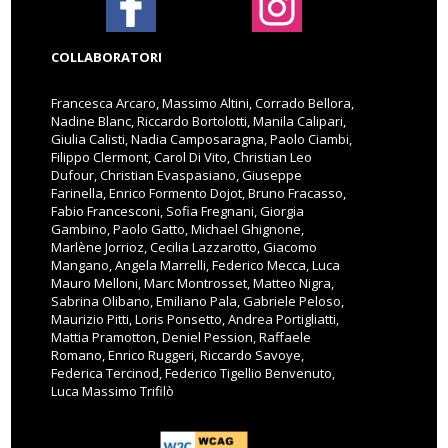
COLLABORATORI
Francesca Arcaro, Massimo Altini, Corrado Bellora,
Nadine Blanc, Riccardo Bortolotti, Manila Calipari,
Giulia Calisti, Nadia Camposaragna, Paolo Ciambi,
Filippo Clermont, Carol Di Vito, Christian Leo
Dufour, Christian Evaspasiano, Giuseppe
Farinella, Enrico Formento Dojot, Bruno Fracasso,
Fabio Francesconi, Sofia Fregnani, Giorgia
Gambino, Paolo Gatto, Michael Ghignone,
Marlène Jorrioz, Cecilia Lazzarotto, Giacomo
Mangano, Angela Marrelli, Federico Mecca, Luca
Mauro Melloni, Marc Montrosset, Matteo Nigra,
Sabrina Olibano, Emiliano Pala, Gabriele Peloso,
Maurizio Pitti, Loris Ponsetto, Andrea Portigliatti,
Mattia Pramotton, Deniel Pession, Raffaele
Romano, Enrico Ruggeri, Riccardo Savoye,
Federica Tercinod, Federico Tigellio Benvenuto,
Luca Massimo Trifilò