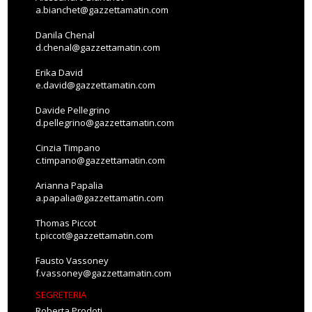
a.bianchet@gazzettamatin.com
Danila Chenal
d.chenal@gazzettamatin.com
Erika David
e.david@gazzettamatin.com
Davide Pellegrino
d.pellegrino@gazzettamatin.com
Cinzia Timpano
c.timpano@gazzettamatin.com
Arianna Papalia
a.papalia@gazzettamatin.com
Thomas Piccot
t.piccot@gazzettamatin.com
Fausto Vassoney
f.vassoney@gazzettamatin.com
SEGRETERIA
Roberta Prodoti