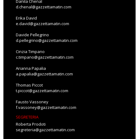
Danila Chenal
d.chenal@gazzettamatin.com
Erika David
e.david@gazzettamatin.com
Davide Pellegrino
d.pellegrino@gazzettamatin.com
Cinzia Timpano
c.timpano@gazzettamatin.com
Arianna Papalia
a.papalia@gazzettamatin.com
Thomas Piccot
t.piccot@gazzettamatin.com
Fausto Vassoney
f.vassoney@gazzettamatin.com
SEGRETERIA
Roberta Prodoti
segreteria@gazzettamatin.com