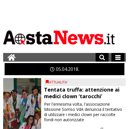
05
04
2018
ATTUALITA'
Tentata truffa: attenzione ai
medici clown ‘tarocchi’
Per l'ennesima volta, l'associazione
Missione Sorriso VdA denuncia il tentativo
di utilizzare i medici clown per raccolte
fondi non autorizzate
di