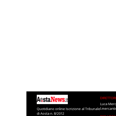
DIRETTOR
Luca Merc
l.mercant
Quotidiano online Iscrizione al Tribunale
di Aosta n. 8/2012