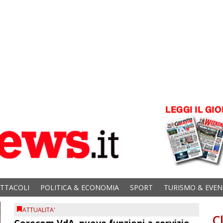
ETTACOLI
POLITICA & ECONOMIA
SPORT
TURISMO & EVEN
ATTUALITA'
C