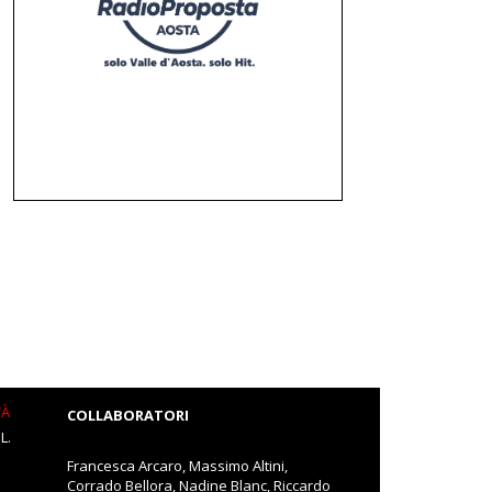
TÀ
COLLABORATORI
L.
Francesca Arcaro, Massimo Altini,
Corrado Bellora, Nadine Blanc, Riccardo