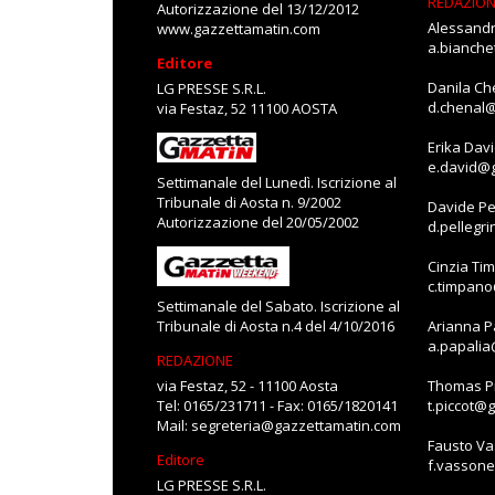
REDAZIO
Autorizzazione del 13/12/2012
Alessandr
www.gazzettamatin.com
a.bianch
Editore
Danila Ch
LG PRESSE S.R.L.
d.chenal
via Festaz, 52 11100 AOSTA
Erika Dav
e.david@
Settimanale del Lunedì. Iscrizione al
Tribunale di Aosta n. 9/2002
Davide Pe
Autorizzazione del 20/05/2002
d.pellegr
Cinzia Ti
c.timpan
Settimanale del Sabato. Iscrizione al
Tribunale di Aosta n.4 del 4/10/2016
Arianna P
a.papali
REDAZIONE
via Festaz, 52 - 11100 Aosta
Thomas Pi
Tel: 0165/231711 - Fax: 0165/1820141
t.piccot@
Mail:
segreteria@gazzettamatin.com
Fausto V
Editore
f.vasson
LG PRESSE S.R.L.