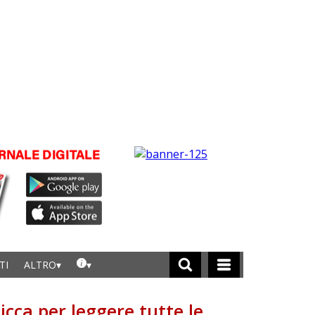
TI
ALTRO
licca per leggere tutte le