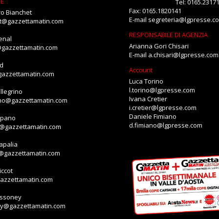
NE
Tel: 0165.2317
Fax: 0165.1820141
o Bianchet
E-mail
segreteria@lgpresse.c
et@gazzettamatin.com
RESPONSABILE DI AGENZIA
enal
Arianna Gori Chisari
@gazzettamatin.com
E-mail
a.chisari@lgpresse.com
id
Account
gazzettamatin.com
Luca Torino
l.torino@lgpresse.com
llegrino
Ivana Cretier
ino@gazzettamatin.com
i.cretier@lgpresse.com
Daniele Fimiano
mpano
d.fimiano@lgpresse.com
o@gazzettamatin.com
apalia
a@gazzettamatin.com
ccot
gazzettamatin.com
assoney
ey@gazzettamatin.com