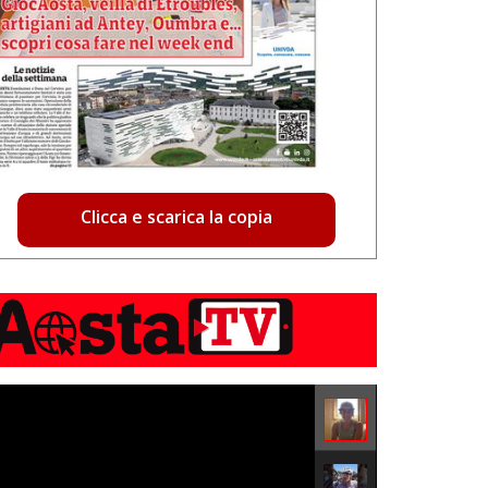
Clicca e scarica la copia