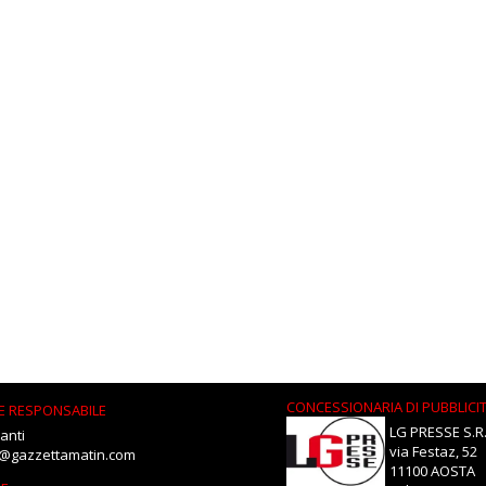
CONCESSIONARIA DI PUBBLICI
E RESPONSABILE
LG PRESSE S.R.
anti
via Festaz, 52
i@gazzettamatin.com
11100 AOSTA