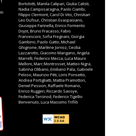
11
Bortolotti, Manila Calipari, Giulia Calisti,
Nadia Camposaragna, Paolo Ciambi,
om
Filippo Clermont, Carol Di Vito, Christian
Leo Dufour, Christian Evaspasiano,
Giuseppe Farinella, Enrico Formento
Dojot, Bruno Fracasso, Fabio
Francesconi, Sofia Fregnani, Giorgia
Gambino, Paolo Gatto, Michael
Ghignone, Marlène Jorrioz, Cecilia
Lazzarotto, Giacomo Mangano, Angela
Marrelli, Federico Mecca, Luca Mauro
Melloni, Marc Montrosset, Matteo Nigra,
Sabrina Olibano, Emiliano Pala, Gabriele
Peloso, Maurizio Pitti, Loris Ponsetto,
Andrea Portigliatti, Mattia Pramotton,
Deniel Pession, Raffaele Romano,
Enrico Ruggeri, Riccardo Savoye,
Federica Tercinod, Federico Tigellio
Benvenuto, Luca Massimo Trifilò