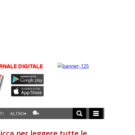
TI
ALTRO
licca per leggere tutte le