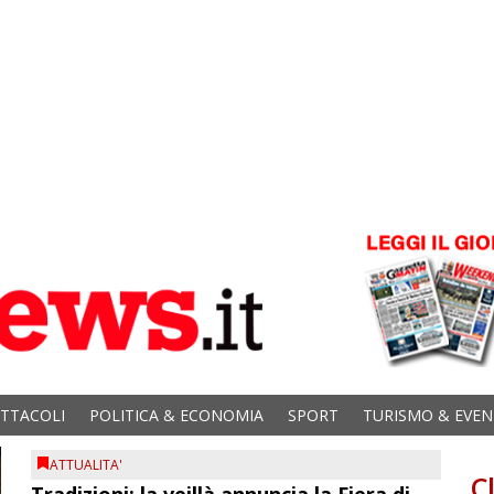
ETTACOLI
POLITICA & ECONOMIA
SPORT
TURISMO & EVEN
ATTUALITA'
C