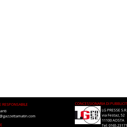
CONCESSIONARIA DI PUBBLICI
E RESPONSABILE
LG PRESSE S.R.
anti
via Festaz, 52
i@gazzettamatin.com
11100 AOSTA
NE
Tel: 0165.2317