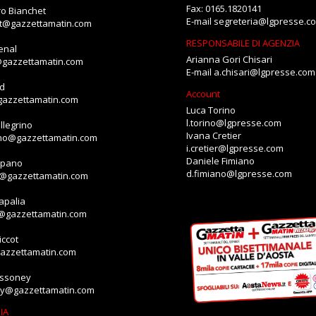
Fax: 0165.1820141
o Bianchet
E-mail
segreteria@lgpresse.c
et@gazzettamatin.com
RESPONSABILE DI AGENZIA
enal
Arianna Gori Chisari
@gazzettamatin.com
E-mail
a.chisari@lgpresse.com
id
Account
gazzettamatin.com
Luca Torino
l.torino@lgpresse.com
llegrino
Ivana Cretier
ino@gazzettamatin.com
i.cretier@lgpresse.com
Daniele Fimiano
mpano
d.fimiano@lgpresse.com
o@gazzettamatin.com
apalia
a@gazzettamatin.com
ccot
gazzettamatin.com
assoney
ey@gazzettamatin.com
IA