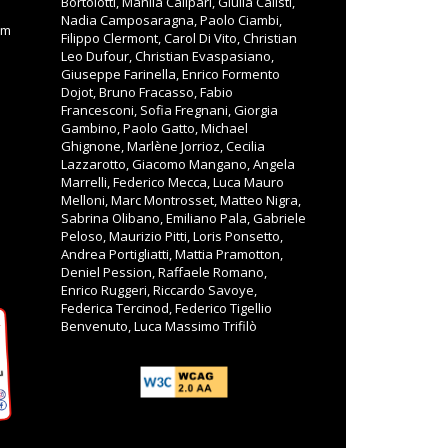
Bortolotti, Manila Calipari, Giulia Calisti,
Nadia Camposaragna, Paolo Ciambi,
om
Filippo Clermont, Carol Di Vito, Christian
Leo Dufour, Christian Evaspasiano,
Giuseppe Farinella, Enrico Formento
Dojot, Bruno Fracasso, Fabio
Francesconi, Sofia Fregnani, Giorgia
Gambino, Paolo Gatto, Michael
Ghignone, Marlène Jorrioz, Cecilia
Lazzarotto, Giacomo Mangano, Angela
Marrelli, Federico Mecca, Luca Mauro
Melloni, Marc Montrosset, Matteo Nigra,
Sabrina Olibano, Emiliano Pala, Gabriele
Peloso, Maurizio Pitti, Loris Ponsetto,
Andrea Portigliatti, Mattia Pramotton,
Deniel Pession, Raffaele Romano,
Enrico Ruggeri, Riccardo Savoye,
Federica Tercinod, Federico Tigellio
Benvenuto, Luca Massimo Trifilò