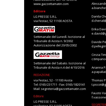
Alessandr
www.gazzettamatin.com
a.bianch
Editore
Danila Ch
LG PRESSE S.R.L.
d.chenal
via Festaz, 52 11100 AOSTA
Erika Dav
e.david@
Settimanale del Lunedì. Iscrizione al
Tribunale di Aosta n. 9/2002
Davide Pe
Autorizzazione del 20/05/2002
d.pellegr
Cinzia Ti
c.timpan
Settimanale del Sabato. Iscrizione al
Tribunale di Aosta n.4 del 4/10/2016
Arianna P
a.papali
REDAZIONE
via Festaz, 52 - 11100 Aosta
Thomas Pi
Tel: 0165/231711 - Fax: 0165/1820141
t.piccot@
Mail:
segreteria@gazzettamatin.com
Fausto V
Editore
f.vasson
LG PRESSE S.R.L.
SEGRETER
via Festaz, 52 11100 AOSTA