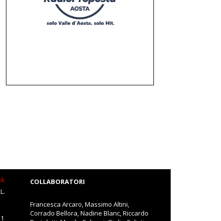
TÀ
COLLABORATORI
L.
Francesca Arcaro, Massimo Altini,
Corrado Bellora, Nadine Blanc, Riccardo
11