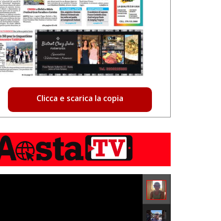
Clicca e scarica la copia