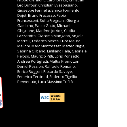
Filippo Clermont, Carol Di Vito, Christian
Leo Dufour, Christian Evaspasiano,
Giuseppe Farinella, Enrico Formento
Dojot, Bruno Fracasso, Fabio
Francesconi, Sofia Fregnani, Giorgia
Gambino, Paolo Gatto, Michael
Ghignone, Marlène Jorrioz, Cecilia
Lazzarotto, Giacomo Mangano, Angela
Marrelli, Federico Mecca, Luca Mauro
Melloni, Marc Montrosset, Matteo Nigra,
Sabrina Olibano, Emiliano Pala, Gabriele
Peloso, Maurizio Pitti, Loris Ponsetto,
Andrea Portigliatti, Mattia Pramotton,
Deniel Pession, Raffaele Romano,
Enrico Ruggeri, Riccardo Savoye,
Federica Tercinod, Federico Tigellio
Benvenuto, Luca Massimo Trifilò