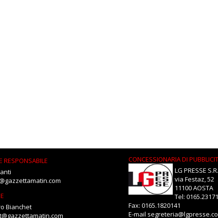
CONCESSIONARIA DI PUBBLICI
E RESPONSABILE
LG PRESSE S.R.
anti
via Festaz, 52
i@gazzettamatin.com
11100 AOSTA
NE
Tel: 0165.2317
Fax: 0165.1820141
o Bianchet
E-mail
segreteria@lgpresse.c
et@gazzettamatin.com