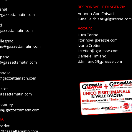
RESPONSABILE DI AGENZIA
enal
Arianna Gori Chisari
@gazzettamatin.com
E-mail
a.chisari@lgpresse.com
id
Account
gazzettamatin.com
Luca Torino
l.torino@lgpresse.com
llegrino
Ivana Cretier
ino@gazzettamatin.com
i.cretier@lgpresse.com
Daniele Fimiano
mpano
d.fimiano@lgpresse.com
o@gazzettamatin.com
apalia
a@gazzettamatin.com
ccot
gazzettamatin.com
assoney
ey@gazzettamatin.com
IA
rodoti
ia@gazzettamatin.com