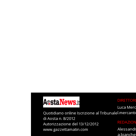
DIRETTOR
Luca Merc
l.mercant
Quotidiano online Iscrizione al Tribunale
di Aosta n. 8/2012
REDAZIO
Autorizzazione del 13/12/2012
Alessandr
www.gazzettamatin.com
a.bianch