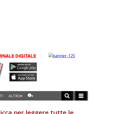
TI
ALTRO
licca per leggere tutte le