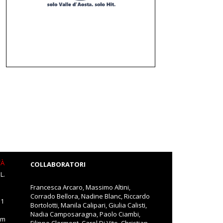
TÀ
COLLABORATORI
L.
Francesca Arcaro, Massimo Altini,
Corrado Bellora, Nadine Blanc, Riccardo
11
Bortolotti, Manila Calipari, Giulia Calisti,
Nadia Camposaragna, Paolo Ciambi,
om