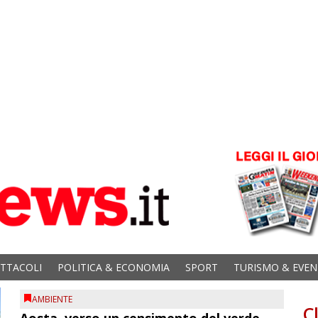
ETTACOLI
POLITICA & ECONOMIA
SPORT
TURISMO & EVEN
AMBIENTE
C