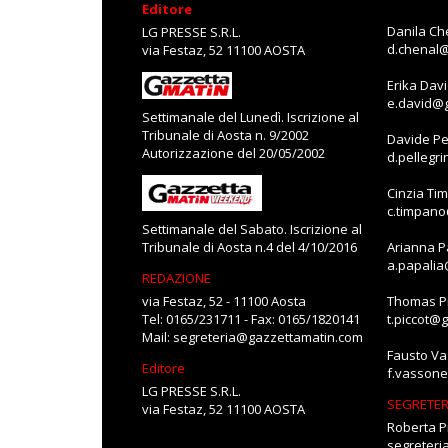
Editore
Danila Ch
LG PRESSE S.R.L.
d.chenal
via Festaz, 52 11100 AOSTA
Erika Dav
e.david@
Settimanale del Lunedì. Iscrizione al
Tribunale di Aosta n. 9/2002
Davide Pe
Autorizzazione del 20/05/2002
d.pellegr
Cinzia Ti
c.timpan
Settimanale del Sabato. Iscrizione al
Tribunale di Aosta n.4 del 4/10/2016
Arianna P
a.papali
REDAZIONE
via Festaz, 52 - 11100 Aosta
Thomas Pi
Tel: 0165/231711 - Fax: 0165/1820141
t.piccot@
Mail:
segreteria@gazzettamatin.com
Fausto V
Editore
f.vasson
LG PRESSE S.R.L.
SEGRETER
via Festaz, 52 11100 AOSTA
Roberta P
segreter