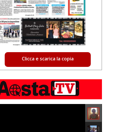
Clicca e scarica la copia