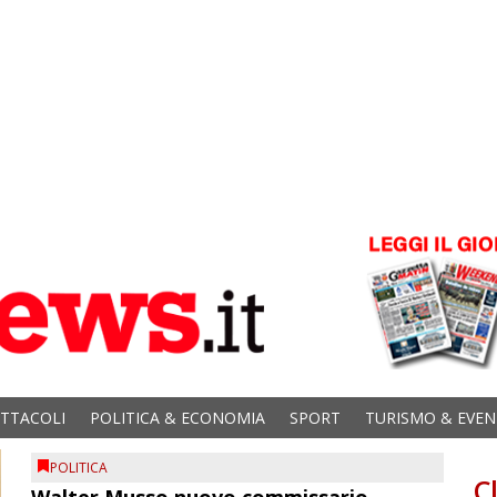
ETTACOLI
POLITICA & ECONOMIA
SPORT
TURISMO & EVEN
POLITICA
C