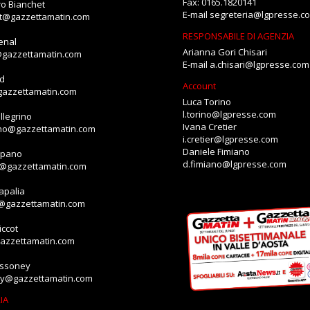
Fax: 0165.1820141
o Bianchet
E-mail
segreteria@lgpresse.c
et@gazzettamatin.com
RESPONSABILE DI AGENZIA
enal
Arianna Gori Chisari
@gazzettamatin.com
E-mail
a.chisari@lgpresse.com
id
Account
gazzettamatin.com
Luca Torino
l.torino@lgpresse.com
llegrino
Ivana Cretier
ino@gazzettamatin.com
i.cretier@lgpresse.com
Daniele Fimiano
mpano
d.fimiano@lgpresse.com
o@gazzettamatin.com
apalia
a@gazzettamatin.com
ccot
gazzettamatin.com
assoney
ey@gazzettamatin.com
IA