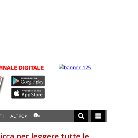
TI
ALTRO
licca per leggere tutte le