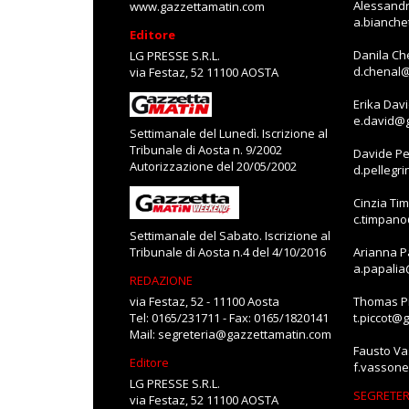
Alessandr
www.gazzettamatin.com
a.bianch
Editore
Danila Ch
LG PRESSE S.R.L.
d.chenal
via Festaz, 52 11100 AOSTA
Erika Dav
e.david@
Settimanale del Lunedì. Iscrizione al
Tribunale di Aosta n. 9/2002
Davide Pe
Autorizzazione del 20/05/2002
d.pellegr
Cinzia Ti
c.timpan
Settimanale del Sabato. Iscrizione al
Tribunale di Aosta n.4 del 4/10/2016
Arianna P
a.papali
REDAZIONE
via Festaz, 52 - 11100 Aosta
Thomas Pi
Tel: 0165/231711 - Fax: 0165/1820141
t.piccot@
Mail:
segreteria@gazzettamatin.com
Fausto V
Editore
f.vasson
LG PRESSE S.R.L.
SEGRETER
via Festaz, 52 11100 AOSTA