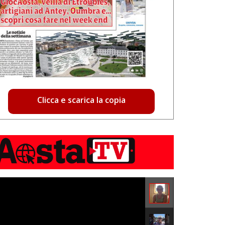
Clicca e scarica la copia