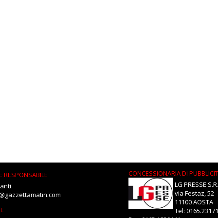
CONCESSIONARIA DI PUBBLICI
E RESPONSABILE
LG PRESSE S.R.
anti
via Festaz, 52
i@gazzettamatin.com
11100 AOSTA
NE
Tel: 0165.2317