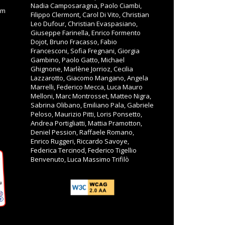
Nadia Camposaragna, Paolo Ciambi,
om
Filippo Clermont, Carol Di Vito, Christian
Leo Dufour, Christian Evaspasiano,
Giuseppe Farinella, Enrico Formento
Dojot, Bruno Fracasso, Fabio
Francesconi, Sofia Fregnani, Giorgia
Gambino, Paolo Gatto, Michael
Ghignone, Marlène Jorrioz, Cecilia
Lazzarotto, Giacomo Mangano, Angela
Marrelli, Federico Mecca, Luca Mauro
Melloni, Marc Montrosset, Matteo Nigra,
Sabrina Olibano, Emiliano Pala, Gabriele
Peloso, Maurizio Pitti, Loris Ponsetto,
Andrea Portigliatti, Mattia Pramotton,
Deniel Pession, Raffaele Romano,
Enrico Ruggeri, Riccardo Savoye,
Federica Tercinod, Federico Tigellio
Benvenuto, Luca Massimo Trifilò