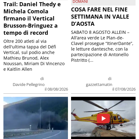
DOMANI
Trail: Daniel Thedy e
COSA FARE NEL FINE
Michela Comola
SETTIMANA IN VALLE
firmano il Vertical
D’AOSTA
Brusson-Bringuez a
tempo di record
SABATO 8 AGOSTO ALLEIN –
All’area verde Le Plan-de-
Oltre 200 atleti al via
Clavel prosegue “ItinerDante”,
dell'ultima tappa del Défì
le letture dantesche, con la
Vertical, sul podio anche
partecipazione di Antonello
Mathieu Brunod, Alex
Pistritto (...
Noussan, Miriam Di Vincenzo
e Kaitlin Allen
di
di
Davide Pellegrino
gazzettamatin
il 08/08/2026
il 07/08/2026