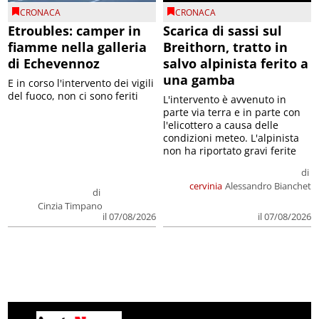
CRONACA
CRONACA
Etroubles: camper in
Scarica di sassi sul
fiamme nella galleria
Breithorn, tratto in
di Echevennoz
salvo alpinista ferito a
una gamba
E in corso l'intervento dei vigili
del fuoco, non ci sono feriti
L'intervento è avvenuto in
parte via terra e in parte con
l'elicottero a causa delle
condizioni meteo. L'alpinista
non ha riportato gravi ferite
di
cervinia
Alessandro Bianchet
di
Cinzia Timpano
il 07/08/2026
il 07/08/2026