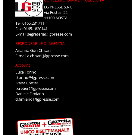
LG PRESSE S.R.L.
via Festaz, 52
11100 AOSTA
Tel: 0165.231711
Fax: 0165.1820141
E-mail
segreteria@lgpresse.com
RESPONSABILE DI AGENZIA
Arianna Gori Chisari
E-mail
a.chisari@lgpresse.com
Account
Luca Torino
l.torino@lgpresse.com
Ivana Cretier
i.cretier@lgpresse.com
Daniele Fimiano
d.fimiano@lgpresse.com