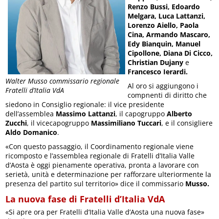
Renzo Bussi, Edoardo
Melgara, Luca Lattanzi,
Lorenzo Aiello, Paola
Cina, Armando Mascaro,
Edy Bianquin, Manuel
Cipollone, Diana Di Cicco,
Christian Dujany
e
Francesco Ierardi.
Walter Musso commissario regionale
Al oro si aggiungono i
Fratelli d’Italia VdA
compnenti di diritto che
siedono in Consiglio regionale: il vice presidente
dell’assemblea
Massimo Lattanzi
, il capogruppo
Alberto
Zucchi
, il vicecapogruppo
Massimiliano Tuccari
, e il consigliere
Aldo Domanico
.
«Con questo passaggio, il Coordinamento regionale viene
ricomposto e l’assemblea regionale di Fratelli d’Italia Valle
d’Aosta è oggi pienamente operativa, pronta a lavorare con
serietà, unità e determinazione per rafforzare ulteriormente la
presenza del partito sul territorio» dice il commissario
Musso.
La nuova fase di Fratelli d’Italia VdA
«Si apre ora per Fratelli d’Italia Valle d’Aosta una nuova fase»