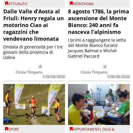
ATTUALITA'
MONTAGNA
Dalle Valle d’Aosta al
8 agosto 1786, la prima
Friuli: Henry regala un
ascensione del Monte
motorino Ciao ai
Bianco: 240 anni fa
ragazzini che
nasceva l’alpinismo
vendevano limonata
I primi a raggiungere la vetta
del Monte Bianco furono
Ondata di generosità per i tre
Jacques Balmat e Michel
giovani della provincia di
Gabriel Paccard
Udine
di
di
Cinzia Timpano
Cinzia Timpano
il 08/08/2026
il 08/08/2026
SPORT
APPUNTAMENTI
,
OGGI &