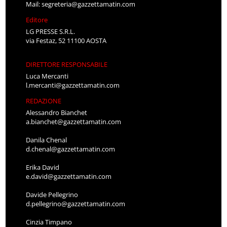
Mail:
segreteria@gazzettamatin.com
Editore
LG PRESSE S.R.L.
via Festaz, 52 11100 AOSTA
DIRETTORE RESPONSABILE
Luca Mercanti
l.mercanti@gazzettamatin.com
REDAZIONE
Alessandro Bianchet
a.bianchet@gazzettamatin.com
Danila Chenal
d.chenal@gazzettamatin.com
Erika David
e.david@gazzettamatin.com
Davide Pellegrino
d.pellegrino@gazzettamatin.com
Cinzia Timpano