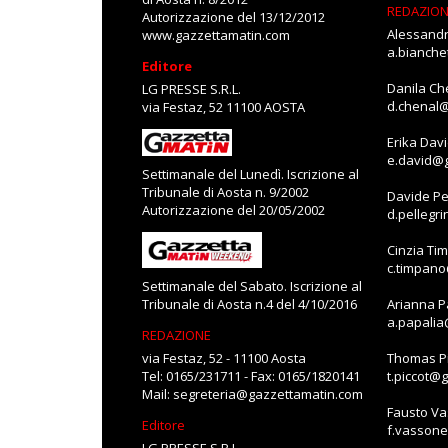
REDAZIO
Autorizzazione del 13/12/2012
Alessandr
www.gazzettamatin.com
a.bianch
Editore
Danila Ch
LG PRESSE S.R.L.
d.chenal
via Festaz, 52 11100 AOSTA
Erika Dav
e.david@
Settimanale del Lunedì. Iscrizione al
Tribunale di Aosta n. 9/2002
Davide Pe
Autorizzazione del 20/05/2002
d.pellegr
Cinzia Ti
c.timpan
Settimanale del Sabato. Iscrizione al
Tribunale di Aosta n.4 del 4/10/2016
Arianna P
a.papali
REDAZIONE
via Festaz, 52 - 11100 Aosta
Thomas Pi
Tel: 0165/231711 - Fax: 0165/1820141
t.piccot@
Mail:
segreteria@gazzettamatin.com
Fausto V
Editore
f.vasson