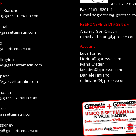
NE
Tel: 0165.2317
Fax: 0165.1820141
o Bianchet
E-mail
segreteria@lgpresse.c
et@gazzettamatin.com
RESPONSABILE DI AGENZIA
enal
Arianna Gori Chisari
@gazzettamatin.com
E-mail
a.chisari@lgpresse.com
id
Account
gazzettamatin.com
Luca Torino
l.torino@lgpresse.com
llegrino
Ivana Cretier
ino@gazzettamatin.com
i.cretier@lgpresse.com
Daniele Fimiano
mpano
d.fimiano@lgpresse.com
o@gazzettamatin.com
apalia
a@gazzettamatin.com
ccot
gazzettamatin.com
assoney
ey@gazzettamatin.com