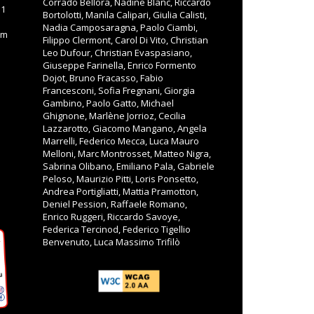
Corrado Bellora, Nadine Blanc, Riccardo
11
Bortolotti, Manila Calipari, Giulia Calisti,
Nadia Camposaragna, Paolo Ciambi,
om
Filippo Clermont, Carol Di Vito, Christian
Leo Dufour, Christian Evaspasiano,
Giuseppe Farinella, Enrico Formento
Dojot, Bruno Fracasso, Fabio
Francesconi, Sofia Fregnani, Giorgia
Gambino, Paolo Gatto, Michael
Ghignone, Marlène Jorrioz, Cecilia
Lazzarotto, Giacomo Mangano, Angela
Marrelli, Federico Mecca, Luca Mauro
Melloni, Marc Montrosset, Matteo Nigra,
Sabrina Olibano, Emiliano Pala, Gabriele
Peloso, Maurizio Pitti, Loris Ponsetto,
Andrea Portigliatti, Mattia Pramotton,
Deniel Pession, Raffaele Romano,
Enrico Ruggeri, Riccardo Savoye,
Federica Tercinod, Federico Tigellio
Benvenuto, Luca Massimo Trifilò