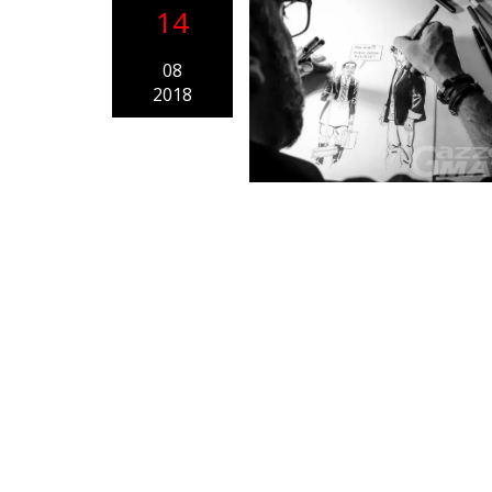
14
08
2018