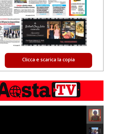
Clicca e scarica la copia