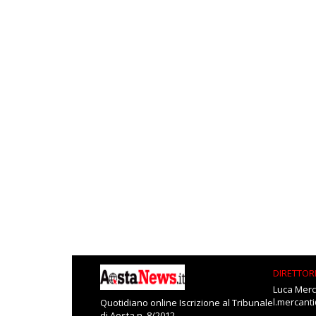
DIRETTOR
Luca Merc
l.mercant
Quotidiano online Iscrizione al Tribunale
di Aosta n. 8/2012