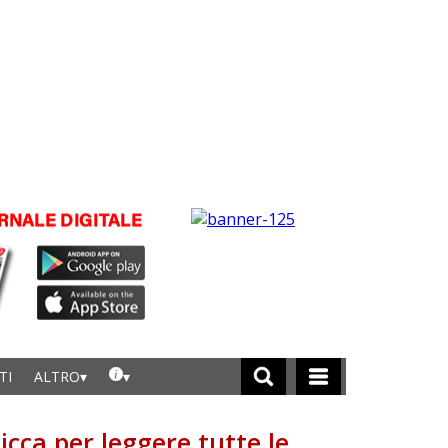
TI
ALTRO
licca per leggere tutte le