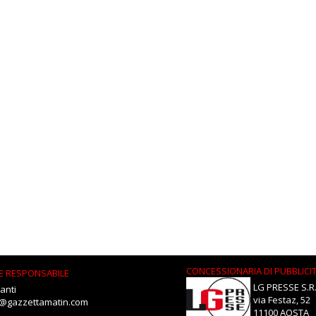
CONCESSIONARIA DI PUBBLICI
E RESPONSABILE
LG PRESSE S.R.
anti
via Festaz, 52
i@gazzettamatin.com
11100 AOSTA