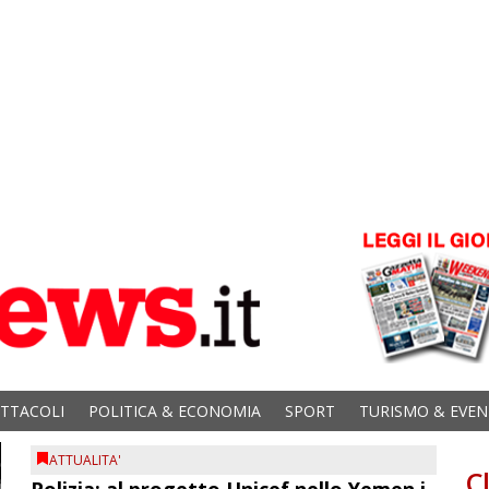
ETTACOLI
POLITICA & ECONOMIA
SPORT
TURISMO & EVEN
ATTUALITA'
C