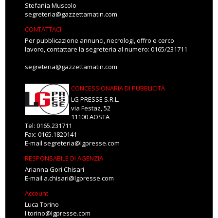
Stefania Muscolo
segreteria@gazzettamatin.com
CONTATTACI
Per pubblicazione annunci, necrologi, offro e cerco
lavoro, contattare la segreteria al numero: 0165/231711
segreteria@gazzettamatin.com
CONCESSIONARIA DI PUBBLICITÀ
LG PRESSE S.R.L.
via Festaz, 52
11100 AOSTA
Tel: 0165.231711
Fax: 0165.1820141
E-mail
segreteria@lgpresse.com
RESPONSABILE DI AGENZIA
Arianna Gori Chisari
E-mail
a.chisari@lgpresse.com
Account
Luca Torino
l.torino@lgpresse.com