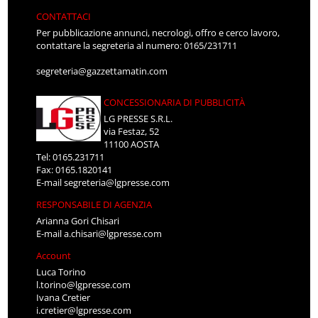
CONTATTACI
Per pubblicazione annunci, necrologi, offro e cerco lavoro,
contattare la segreteria al numero: 0165/231711
segreteria@gazzettamatin.com
CONCESSIONARIA DI PUBBLICITÀ
LG PRESSE S.R.L.
via Festaz, 52
11100 AOSTA
Tel: 0165.231711
Fax: 0165.1820141
E-mail
segreteria@lgpresse.com
RESPONSABILE DI AGENZIA
Arianna Gori Chisari
E-mail
a.chisari@lgpresse.com
Account
Luca Torino
l.torino@lgpresse.com
Ivana Cretier
i.cretier@lgpresse.com