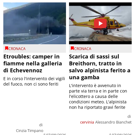
CRONACA
CRONACA
Etroubles: camper in
Scarica di sassi sul
fiamme nella galleria
Breithorn, tratto in
di Echevennoz
salvo alpinista ferito a
una gamba
E in corso l'intervento dei vigili
del fuoco, non ci sono feriti
L'intervento è avvenuto in
parte via terra e in parte con
l'elicottero a causa delle
condizioni meteo. L'alpinista
non ha riportato gravi ferite
di
cervinia
Alessandro Bianchet
di
Cinzia Timpano
il 07/08/2026
il 07/08/2026