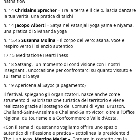
hatha flow
h. 14
Chrislaine Sprecher
– Tra la terra e il cielo, lascia danzare
la tua verità, una pratica di taichi
h. 14
Jacopo Alberti
– Satya nel Patanjali yoga yama e niyama,
una pratica di Sivänanda yoga
h. 15.45
Susanna Molina
– Il corpo del vero: asana, voce e
respiro verso il silenzio autentico
17.15 Meditazione Hearti iness
h. 18 Satsang.- un momento di condivisione con i nostri
insegnanti, unoccasione per confrontarci su quanto vissuto e
sul tema di Satya
h. 19 Apericena al Sayoc (a pagamento)
Il festival, spiegano gli organizzatori, nasce anche come
strumento di valorizzazione turistica del territorio e viene
realizzato grazie al sostegno dei Comuni di Ayas, Brusson,
Challand-Saint-Anselme e Challand-Saint-Victor, oltre all’Office
régional du tourisme e a Confcommercio Valle d’Aosta.
«Con il tema di quest’anno vogliamo offrire uno spazio
autentico di riflessione e pratica – sottolinea la presidente di
The Hub Ayas,
Martina Merlet
–. Tornare in contatto con la