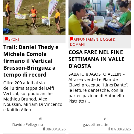
SPORT
APPUNTAMENTI
,
OGGI &
DOMANI
Trail: Daniel Thedy e
COSA FARE NEL FINE
Michela Comola
SETTIMANA IN VALLE
firmano il Vertical
D’AOSTA
Brusson-Bringuez a
tempo di record
SABATO 8 AGOSTO ALLEIN –
All’area verde Le Plan-de-
Oltre 200 atleti al via
Clavel prosegue “ItinerDante”,
dell'ultima tappa del Défì
le letture dantesche, con la
Vertical, sul podio anche
partecipazione di Antonello
Mathieu Brunod, Alex
Pistritto (...
Noussan, Miriam Di Vincenzo
e Kaitlin Allen
di
di
Davide Pellegrino
gazzettamatin
il 08/08/2026
il 07/08/2026