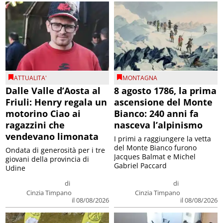
ATTUALITA'
MONTAGNA
Dalle Valle d’Aosta al
8 agosto 1786, la prima
Friuli: Henry regala un
ascensione del Monte
motorino Ciao ai
Bianco: 240 anni fa
ragazzini che
nasceva l’alpinismo
vendevano limonata
I primi a raggiungere la vetta
del Monte Bianco furono
Ondata di generosità per i tre
Jacques Balmat e Michel
giovani della provincia di
Gabriel Paccard
Udine
di
di
Cinzia Timpano
Cinzia Timpano
il 08/08/2026
il 08/08/2026