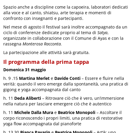
Spazio anche a discipline come la capoeira, laboratori dedicati
alla voce e al canto, shiatsu, arte terapia e momenti di
confronto con insegnanti e partecipanti.
Nel mese di agosto il festival sarà inoltre accompagnato da un
ciclo di conferenze dedicate proprio al tema di
Satya
,
organizzate in collaborazione con il Comune di Ayas e con la
rassegna
Monterosa Racconta.
La partecipazione alle attività sarà gratuita.
Il programma della prima tappa
Domenica 31 maggio
h. 9 .15
Martina Merlet
e
Davide Conti
– Essere e fluire nella
verità: quando il vero emerge dalla spontaneità, una pratica di
gigong e yoga accompagnata dal canto
h. 11
Deda Aliberti
– Ritrovare ciò che è vero, un’immersione
nella natura per lasciare emergere ciò che è autentico
h. 11
Michele Dalla Mura
e
Beatrice Monopoli
– Ascoltare il
corpo riconoscendo i propri limiti, una pratica di restorative
yoga flow accompagnata dal pianoforte
h. 13.30
Bianca Pavarin
e
Beatrice Monopoli
– Art’è: uno