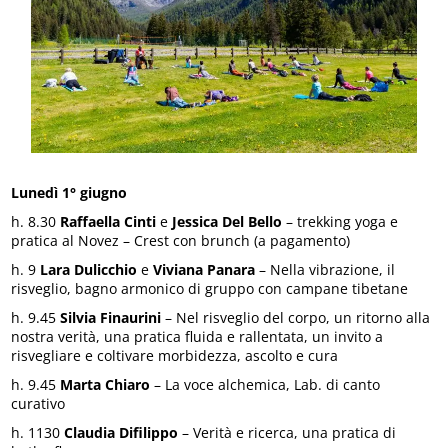
Lunedì 1° giugno
h. 8.30
Raffaella Cinti
e
Jessica Del Bello
– trekking yoga e
pratica al Novez – Crest con brunch (a pagamento)
h. 9
Lara Dulicchio
e
Viviana Panara
– Nella vibrazione, il
risveglio, bagno armonico di gruppo con campane tibetane
h. 9.45
Silvia Finaurini
– Nel risveglio del corpo, un ritorno alla
nostra verità, una pratica fluida e rallentata, un invito a
risvegliare e coltivare morbidezza, ascolto e cura
h. 9.45
Marta Chiaro
– La voce alchemica, Lab. di canto
curativo
h. 1130
Claudia Difilippo
– Verità e ricerca, una pratica di