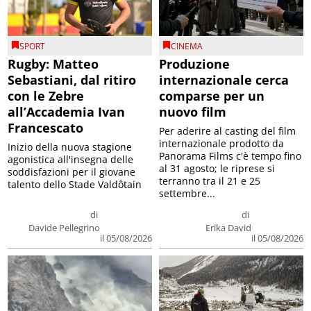
SPORT
CINEMA
Rugby: Matteo
Produzione
Sebastiani, dal ritiro
internazionale cerca
con le Zebre
comparse per un
all’Accademia Ivan
nuovo film
Francescato
Per aderire al casting del film
internazionale prodotto da
Inizio della nuova stagione
Panorama Films c'è tempo fino
agonistica all'insegna delle
al 31 agosto; le riprese si
soddisfazioni per il giovane
terranno tra il 21 e 25
talento dello Stade Valdôtain
settembre...
di
di
Davide Pellegrino
Erika David
il 05/08/2026
il 05/08/2026