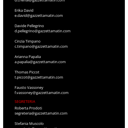
d.chenal@gazzettamatin.com
Erika David
e.david@gazzettamatin.com
Davide Pellegrino
d.pellegrino@gazzettamatin.com
Cinzia Timpano
c.timpano@gazzettamatin.com
Arianna Papalia
a.papalia@gazzettamatin.com
Thomas Piccot
t.piccot@gazzettamatin.com
Fausto Vassoney
f.vassoney@gazzettamatin.com
SEGRETERIA
Roberta Prodoti
segreteria@gazzettamatin.com
Stefania Muscolo