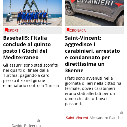
SPORT
CRONACA
Baseball5: l’Italia
Saint-Vincent:
conclude al quinto
aggredisce i
posto i Giochi del
carabinieri, arrestato
Mediterraneo
e condannato per
direttissima un
Gli azzurri sono stati sconfitti
36enne
nei quarti di finale dalla
Turchia, pagando a caro
I fatti sono avvenuti nella
prezzo il ko nel girone
giornata di ieri nella cittadina
eliminatorio contro la Tunisia
termale, dove i carabinieri
erano stati allertati per un
uomo che disturbava i
passanti. ...
di
Saint-Vincent
Alessandro Bianchet
di
Davide Pellegrino