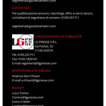
segreteria@gazzettamatin.com
CONTATTACI
Per pubblicazione annunci, necrologi, offro e cerco lavoro,
contattare la segreteria al numero: 0165/231711
segreteria@gazzettamatin.com
CONCESSIONARIA DI PUBBLICITÀ
LG PRESSE S.R.L.
via Festaz, 52
11100 AOSTA
Tel: 0165.231711
Fax: 0165.1820141
E-mail
segreteria@lgpresse.com
RESPONSABILE DI AGENZIA
Arianna Gori Chisari
E-mail
a.chisari@lgpresse.com
Account
Luca Torino
l.torino@lgpresse.com
Ivana Cretier
i.cretier@lgpresse.com