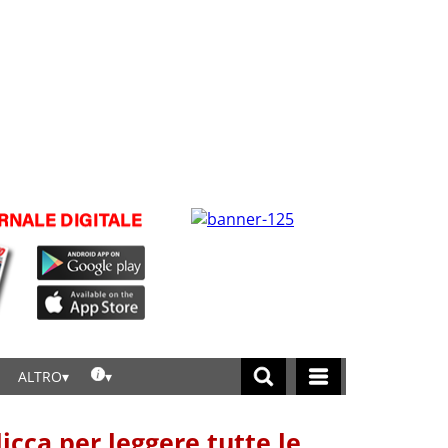
ALTRO
licca per leggere tutte le