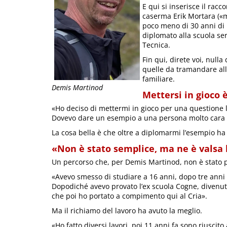
E qui si inserisce il racc
caserma Erik Mortara («m
poco meno di 30 anni di i
diplomato alla scuola se
Tecnica.
Fin qui, direte voi, nulla
quelle da tramandare alle
familiare.
Demis Martinod
Mettersi in gioco 
«Ho deciso di mettermi in gioco per una questione l
Dovevo dare un esempio a una persona molto cara e 
La cosa bella è che oltre a diplomarmi l’esempio ha
«Non è stato semplice, ma ne è valsa
Un percorso che, per Demis Martinod, non è stato p
«Avevo smesso di studiare a 16 anni, dopo tre anni d
Dopodiché avevo provato l’ex scuola Cogne, divenuta
che poi ho portato a compimento qui al Cria».
Ma il richiamo del lavoro ha avuto la meglio.
«Ho fatto diversi lavori, poi 11 anni fa sono riuscito