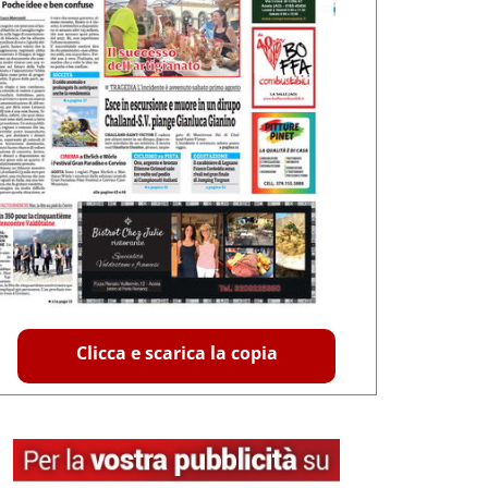
Clicca e scarica la copia