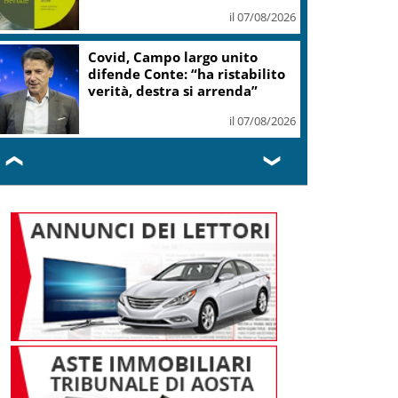
Romagna
il 07/08/2026
A Capri i 220 metri del più
grande yacht a vela del
mondo
il 07/08/2026
❮
❯