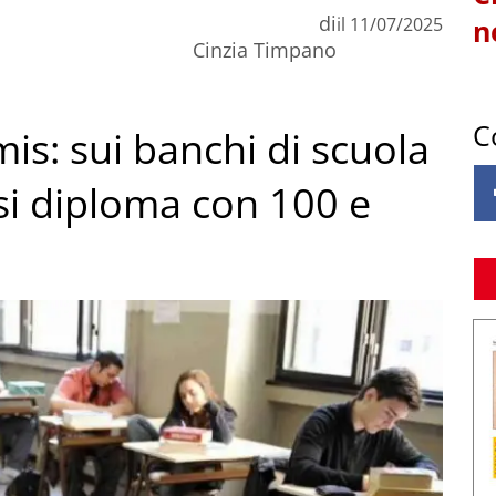
di
il
11/07/2025
n
Cinzia Timpano
C
mis: sui banchi di scuola
si diploma con 100 e