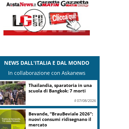
NEWS DALL'ITALIA E DAL MONDO
In collaborazione con Askanews
Trump torna ad attaccare lo
Ius Soli, firmato nuovo ordine
esecutivo
il 07/08/2026
Esodo, Aspi e Polizia sulla
guida sicura in Emilia-