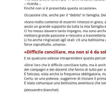
– ricorda -.
Finché non si è presentata questa occasione».
Occasione che, anche per il “debito” in famiglia, D
«Sono molto contento di essermi rimesso in gioco, 
avuto un grande supporto da tutta la mia famiglia e l
Ci ho messo davvero tanto impegno, ma sono anche s
mettono grande passione e riescono a trasmetterla a
Li ho anche ringraziati agli orali: c’è una bellissima
forse soprattutto, umano».
«Difficile conciliare, ma non si è da so
E se qualcuno volesse intraprendere questo percor
«Direi loro che è difficile conciliare tutto, ma è an
dei compagni e dei docenti che fanno di tutto per ai
È faticoso, vista anche la frequenza obbligatoria, 
Certo, se uno potesse, suggerirei di iniziare il prima
È stata comunque una bellissima avventura che sono
(alessandro bianchet)