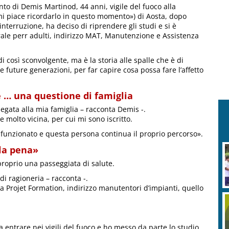
onto di Demis Martinod, 44 anni, vigile del fuoco alla
i piace ricordarlo in questo momento») di Aosta, dopo
nterruzione, ha deciso di riprendere gli studi e si è
rale perr adulti, indirizzo MAT, Manutenzione e Assistenza
 di così sconvolgente, ma è la storia alle spalle che è di
 future generazioni, per far capire cosa possa fare l’affetto
è … una questione di famiglia
egata alla mia famiglia – racconta Demis -.
molto vicina, per cui mi sono iscritto.
 funzionato e questa persona continua il proprio percorso».
 la pena»
roprio una passeggiata di salute.
i ragioneria – racconta -.
 Projet Formation, indirizzo manutentori d’impianti, quello
 a entrare nei vigili del fuoco e ho messo da parte lo studio