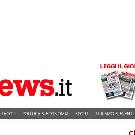
TTACOLI
POLITICA & ECONOMIA
SPORT
TURISMO & EVENTI
C