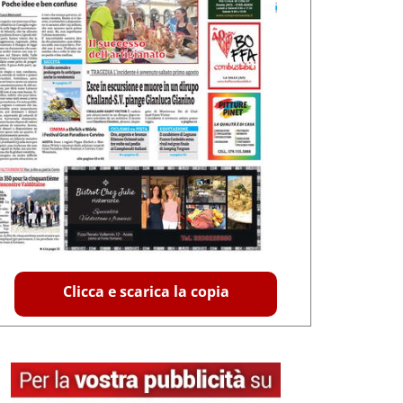
Clicca e scarica la copia