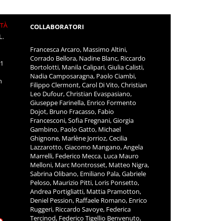
ITÀ
COLLABORATORI
L.
Francesca Arcaro, Massimo Altini,
Corrado Bellora, Nadine Blanc, Riccardo
11
Bortolotti, Manila Calipari, Giulia Calisti,
Nadia Camposaragna, Paolo Ciambi,
m
Filippo Clermont, Carol Di Vito, Christian
Leo Dufour, Christian Evaspasiano,
Giuseppe Farinella, Enrico Formento
Dojot, Bruno Fracasso, Fabio
Francesconi, Sofia Fregnani, Giorgia
Gambino, Paolo Gatto, Michael
Ghignone, Marlène Jorrioz, Cecilia
Lazzarotto, Giacomo Mangano, Angela
Marrelli, Federico Mecca, Luca Mauro
Melloni, Marc Montrosset, Matteo Nigra,
Sabrina Olibano, Emiliano Pala, Gabriele
Peloso, Maurizio Pitti, Loris Ponsetto,
Andrea Portigliatti, Mattia Pramotton,
Deniel Pession, Raffaele Romano, Enrico
Ruggeri, Riccardo Savoye, Federica
Tercinod, Federico Tigellio Benvenuto,