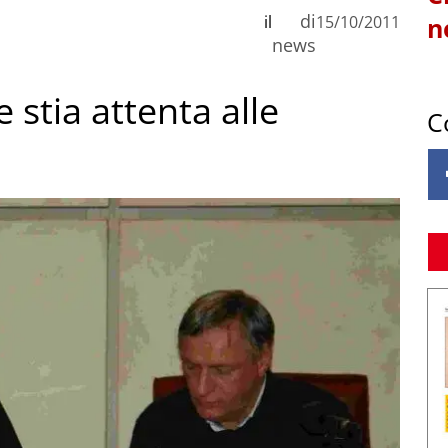
di
il
15/10/2011
n
news
 stia attenta alle
C