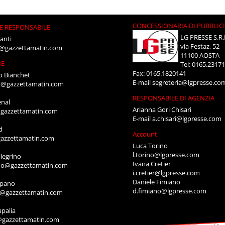
CONCESSIONARIA DI PUBBLIC
E RESPONSABILE
LG PRESSE S.R.
anti
via Festaz, 52
i@gazzettamatin.com
11100 AOSTA
NE
Tel: 0165.2317
Fax: 0165.1820141
o Bianchet
E-mail
segreteria@lgpresse.co
t@gazzettamatin.com
RESPONSABILE DI AGENZIA
enal
Arianna Gori Chisari
gazzettamatin.com
E-mail
a.chisari@lgpresse.com
d
Account
azzettamatin.com
Luca Torino
l.torino@lgpresse.com
legrino
Ivana Cretier
ino@gazzettamatin.com
i.cretier@lgpresse.com
Daniele Fimiano
mpano
d.fimiano@lgpresse.com
o@gazzettamatin.com
apalia
@gazzettamatin.com