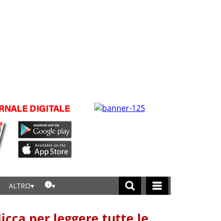
ALTRO
licca per leggere tutte le