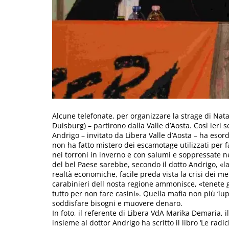
Alcune telefonate, per organizzare la strage di Nata
Duisburg) – partirono dalla Valle d’Aosta. Così ieri s
Andrigo – invitato da Libera Valle d’Aosta – ha esordi
non ha fatto mistero dei escamotage utilizzati per f
nei torroni in inverno e con salumi e soppressate ne
del bel Paese sarebbe, secondo il dotto Andrigo, «l
realtà economiche, facile preda vista la crisi dei m
carabinieri dell nosta regione ammonisce, «tenete gli
tutto per non fare casini». Quella mafia non più ‘lup
soddisfare bisogni e muovere denaro.
In foto, il referente di Libera VdA Marika Demaria, i
insieme al dottor Andrigo ha scritto il libro ‘Le radic