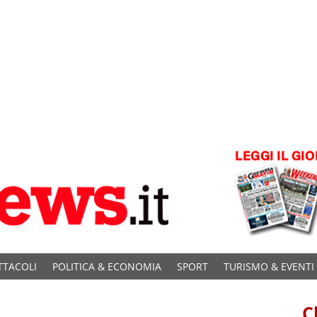
TTACOLI
POLITICA & ECONOMIA
SPORT
TURISMO & EVENTI
C