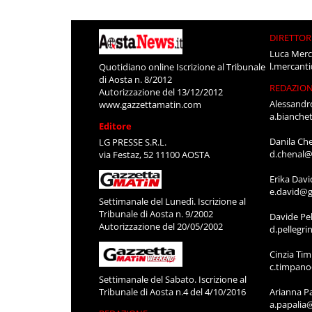
DIRETTOR
Luca Merc
l.mercant
Quotidiano online Iscrizione al Tribunale
di Aosta n. 8/2012
REDAZIO
Autorizzazione del 13/12/2012
Alessandr
www.gazzettamatin.com
a.bianche
Editore
Danila Ch
LG PRESSE S.R.L.
d.chenal@
via Festaz, 52 11100 AOSTA
Erika Davi
e.david@g
Settimanale del Lunedì. Iscrizione al
Tribunale di Aosta n. 9/2002
Davide Pel
Autorizzazione del 20/05/2002
d.pellegr
Cinzia Ti
c.timpan
Settimanale del Sabato. Iscrizione al
Tribunale di Aosta n.4 del 4/10/2016
Arianna P
a.papalia