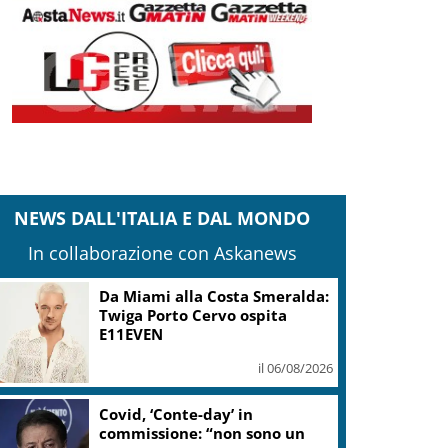
NEWS DALL'ITALIA E DAL MONDO
In collaborazione con Askanews
Sogin: in 2025 utile balza oltre
2,5 mln, decommissioning al
47,7%
il 06/08/2026
“Una notte di Casanova” di
Migliorini chiude Festival