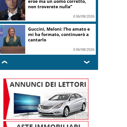
teatro Volterra
il 06/08/2026
Valle d’Aosta, torna la festa
del lardo di Arnad: c’è anche il
gelato
il 06/08/2026
❮
❯