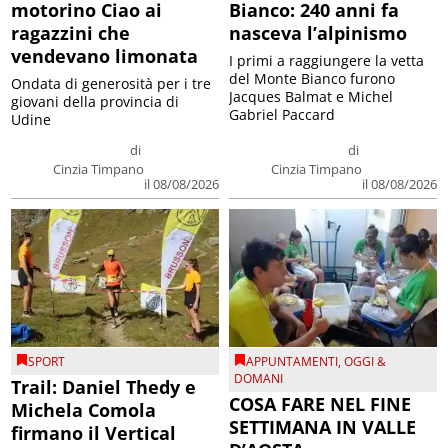
motorino Ciao ai
Bianco: 240 anni fa
ragazzini che
nasceva l’alpinismo
vendevano limonata
I primi a raggiungere la vetta
del Monte Bianco furono
Ondata di generosità per i tre
Jacques Balmat e Michel
giovani della provincia di
Gabriel Paccard
Udine
di
di
Cinzia Timpano
Cinzia Timpano
il 08/08/2026
il 08/08/2026
SPORT
APPUNTAMENTI
,
OGGI &
DOMANI
Trail: Daniel Thedy e
COSA FARE NEL FINE
Michela Comola
SETTIMANA IN VALLE
firmano il Vertical