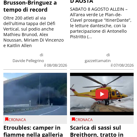
D’AOSTA
Brusson-Bringuez a
tempo di record
SABATO 8 AGOSTO ALLEIN –
All’area verde Le Plan-de-
Oltre 200 atleti al via
Clavel prosegue “ItinerDante”,
dell'ultima tappa del Défì
le letture dantesche, con la
Vertical, sul podio anche
partecipazione di Antonello
Mathieu Brunod, Alex
Pistritto (...
Noussan, Miriam Di Vincenzo
e Kaitlin Allen
di
di
Davide Pellegrino
gazzettamatin
il 08/08/2026
il 07/08/2026
CRONACA
CRONACA
Etroubles: camper in
Scarica di sassi sul
fiamme nella galleria
Breithorn, tratto in