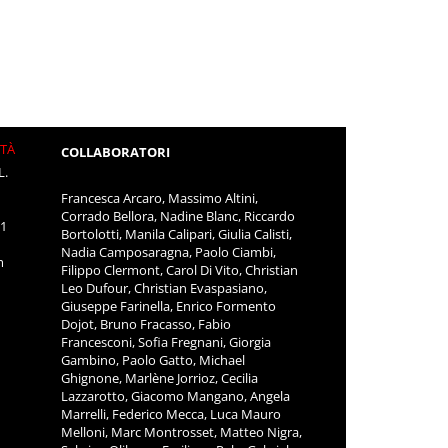
ITÀ
COLLABORATORI
L.
Francesca Arcaro, Massimo Altini,
Corrado Bellora, Nadine Blanc, Riccardo
11
Bortolotti, Manila Calipari, Giulia Calisti,
Nadia Camposaragna, Paolo Ciambi,
m
Filippo Clermont, Carol Di Vito, Christian
Leo Dufour, Christian Evaspasiano,
Giuseppe Farinella, Enrico Formento
Dojot, Bruno Fracasso, Fabio
Francesconi, Sofia Fregnani, Giorgia
Gambino, Paolo Gatto, Michael
Ghignone, Marlène Jorrioz, Cecilia
Lazzarotto, Giacomo Mangano, Angela
Marrelli, Federico Mecca, Luca Mauro
Melloni, Marc Montrosset, Matteo Nigra,