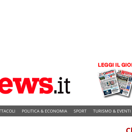
TTACOLI
POLITICA & ECONOMIA
SPORT
TURISMO & EVENTI
C