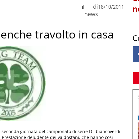
di
il
18/10/2011
n
news
rnenche travolto in casa
C
a seconda giornata del campionato di serie D i biancoverdi
m. Prestazione deludente dei valdostani, che hanno così