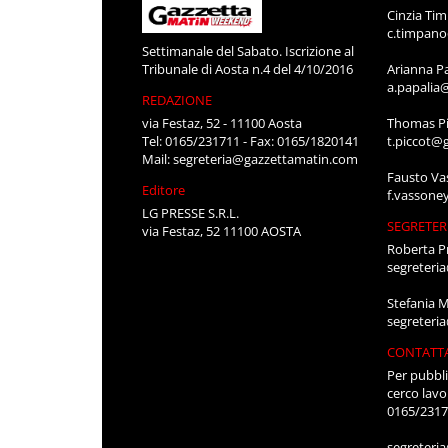
Cinzia Ti
c.timpan
Settimanale del Sabato. Iscrizione al
Tribunale di Aosta n.4 del 4/10/2016
Arianna P
a.papalia
REDAZIONE
via Festaz, 52 - 11100 Aosta
Thomas Pi
Tel: 0165/231711 - Fax: 0165/1820141
t.piccot@
Mail:
segreteria@gazzettamatin.com
Fausto Va
Editore
f.vassone
LG PRESSE S.R.L.
SEGRETER
via Festaz, 52 11100 AOSTA
Roberta P
segreteri
Stefania 
segreteri
CONTATT
Per pubbli
cerco lavo
0165/231
segreteri