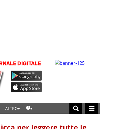
ALTRO
licca per leggere tutte le