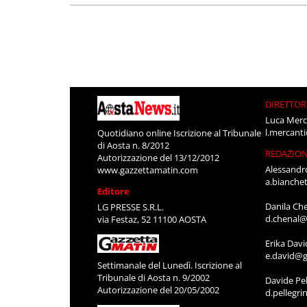
DIRETTOR
Luca Merc
l.mercant
Quotidiano online Iscrizione al Tribunale
di Aosta n. 8/2012
REDAZIO
Autorizzazione del 13/12/2012
Alessandr
www.gazzettamatin.com
a.bianche
Editore
Danila Ch
LG PRESSE S.R.L.
d.chenal@
via Festaz, 52 11100 AOSTA
Erika Davi
e.david@g
Settimanale del Lunedì. Iscrizione al
Tribunale di Aosta n. 9/2002
Davide Pel
Autorizzazione del 20/05/2002
d.pellegr