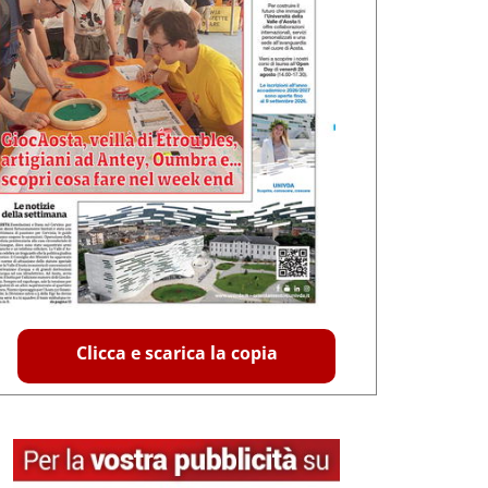
Clicca e scarica la copia