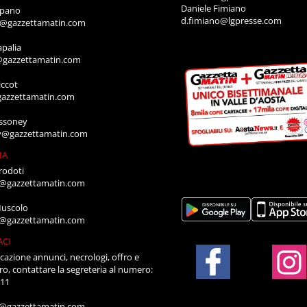
Daniele Fimiano
mpano
d.fimiano@lgpresse.com
o@gazzettamatin.com
apalia
@gazzettamatin.com
ccot
gazzettamatin.com
ssoney
y@gazzettamatin.com
IA
rodoti
a@gazzettamatin.com
Muscolo
a@gazzettamatin.com
ACI
cazione annunci, necrologi, offro e
ro, contattare la segreteria al numero:
711
a@gazzettamatin.com