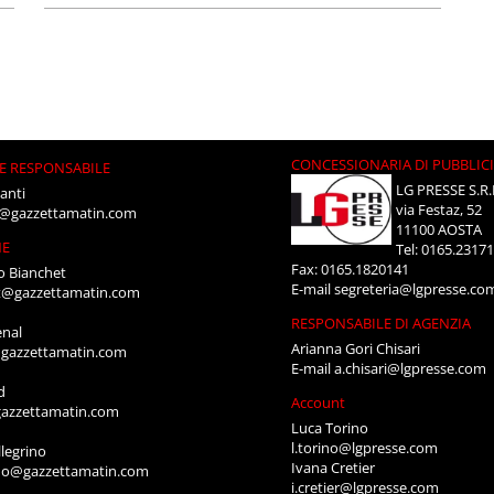
CONCESSIONARIA DI PUBBLIC
E RESPONSABILE
LG PRESSE S.R.
anti
via Festaz, 52
i@gazzettamatin.com
11100 AOSTA
NE
Tel: 0165.2317
Fax: 0165.1820141
o Bianchet
E-mail
segreteria@lgpresse.co
t@gazzettamatin.com
RESPONSABILE DI AGENZIA
enal
Arianna Gori Chisari
gazzettamatin.com
E-mail
a.chisari@lgpresse.com
d
Account
azzettamatin.com
Luca Torino
l.torino@lgpresse.com
legrino
Ivana Cretier
ino@gazzettamatin.com
i.cretier@lgpresse.com