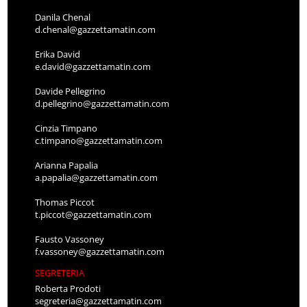
Danila Chenal
d.chenal@gazzettamatin.com
Erika David
e.david@gazzettamatin.com
Davide Pellegrino
d.pellegrino@gazzettamatin.com
Cinzia Timpano
c.timpano@gazzettamatin.com
Arianna Papalia
a.papalia@gazzettamatin.com
Thomas Piccot
t.piccot@gazzettamatin.com
Fausto Vassoney
f.vassoney@gazzettamatin.com
SEGRETERIA
Roberta Prodoti
segreteria@gazzettamatin.com