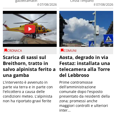
gazzettamatin
Cinzia Timpano
il 07/08/2026
il 07/08/2026
CRONACA
COMUNI
Scarica di sassi sul
Aosta, degrado in via
Breithorn, tratto in
Festaz: installata una
salvo alpinista ferito a
telecamera alla Torre
una gamba
del Lebbroso
L'intervento è avvenuto in
Prime contromosse
parte via terra e in parte con
dell'amministrazione
l'elicottero a causa delle
comunale dopo l'esposto
condizioni meteo. L'alpinista
presentato da residenti della
non ha riportato gravi ferite
zona; promessi anche
maggiori controlli e ulteriori
inter...