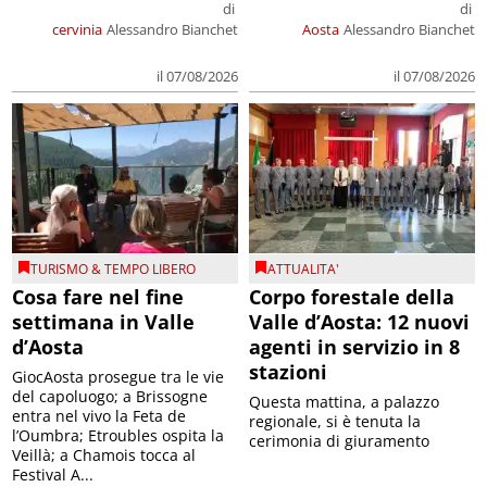
di
di
cervinia
Alessandro Bianchet
Aosta
Alessandro Bianchet
il 07/08/2026
il 07/08/2026
TURISMO & TEMPO LIBERO
ATTUALITA'
Cosa fare nel fine
Corpo forestale della
settimana in Valle
Valle d’Aosta: 12 nuovi
d’Aosta
agenti in servizio in 8
stazioni
GiocAosta prosegue tra le vie
del capoluogo; a Brissogne
Questa mattina, a palazzo
entra nel vivo la Feta de
regionale, si è tenuta la
l’Oumbra; Etroubles ospita la
cerimonia di giuramento
Veillà; a Chamois tocca al
Festival A...