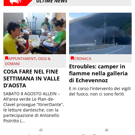
ULTIME NEWS
APPUNTAMENTI
,
OGGI &
CRONACA
DOMANI
Etroubles: camper in
COSA FARE NEL FINE
fiamme nella galleria
SETTIMANA IN VALLE
di Echevennoz
D’AOSTA
E in corso l'intervento dei vigili
SABATO 8 AGOSTO ALLEIN –
del fuoco, non ci sono feriti
All’area verde Le Plan-de-
Clavel prosegue “ItinerDante”,
le letture dantesche, con la
partecipazione di Antonello
Pistritto (...
di
di