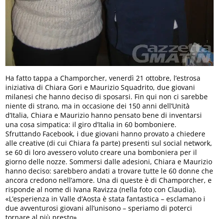
Ha fatto tappa a Champorcher, venerdì 21 ottobre, l’estrosa
iniziativa di Chiara Gori e Maurizio Squadrito, due giovani
milanesi che hanno deciso di sposarsi. Fin qui non ci sarebbe
niente di strano, ma in occasione dei 150 anni dell’Unità
d’Italia, Chiara e Maurizio hanno pensato bene di inventarsi
una cosa simpatica: il giro d’Italia in 60 bomboniere.
Sfruttando Facebook, i due giovani hanno provato a chiedere
alle creative (di cui Chiara fa parte) presenti sul social network,
se 60 di loro avessero voluto creare una bomboniera per il
giorno delle nozze. Sommersi dalle adesioni, Chiara e Maurizio
hanno deciso: sarebbero andati a trovare tutte le 60 donne che
ancora credono nell’amore. Una di queste è di Champorcher, e
risponde al nome di Ivana Ravizza (nella foto con Claudia).
«L’esperienza in Valle d’Aosta è stata fantastica – esclamano i
due avventurosi giovani all’unisono – speriamo di poterci
tornare al più presto».