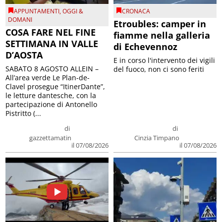
APPUNTAMENTI
,
OGGI &
CRONACA
DOMANI
Etroubles: camper in
COSA FARE NEL FINE
fiamme nella galleria
SETTIMANA IN VALLE
di Echevennoz
D’AOSTA
E in corso l'intervento dei vigili
SABATO 8 AGOSTO ALLEIN –
del fuoco, non ci sono feriti
All’area verde Le Plan-de-
Clavel prosegue “ItinerDante”,
le letture dantesche, con la
partecipazione di Antonello
Pistritto (...
di
di
gazzettamatin
Cinzia Timpano
il 07/08/2026
il 07/08/2026