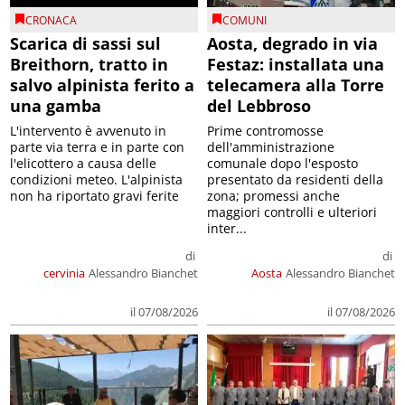
CRONACA
COMUNI
Scarica di sassi sul
Aosta, degrado in via
Breithorn, tratto in
Festaz: installata una
salvo alpinista ferito a
telecamera alla Torre
una gamba
del Lebbroso
L'intervento è avvenuto in
Prime contromosse
parte via terra e in parte con
dell'amministrazione
l'elicottero a causa delle
comunale dopo l'esposto
condizioni meteo. L'alpinista
presentato da residenti della
non ha riportato gravi ferite
zona; promessi anche
maggiori controlli e ulteriori
inter...
di
di
cervinia
Alessandro Bianchet
Aosta
Alessandro Bianchet
il 07/08/2026
il 07/08/2026