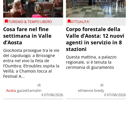
TURISMO & TEMPO LIBERO
ATTUALITA'
Cosa fare nel fine
Corpo forestale della
settimana in Valle
Valle d’Aosta: 12 nuovi
d’Aosta
agenti in servizio in 8
stazioni
GiocAosta prosegue tra le vie
del capoluogo; a Brissogne
Questa mattina, a palazzo
entra nel vivo la Feta de
regionale, si è tenuta la
l’Oumbra; Etroubles ospita la
cerimonia di giuramento
Veillà; a Chamois tocca al
Festival A...
di
di
Aosta
gazzettamatin
ethienne bredy
il 07/08/2026
il 07/08/2026