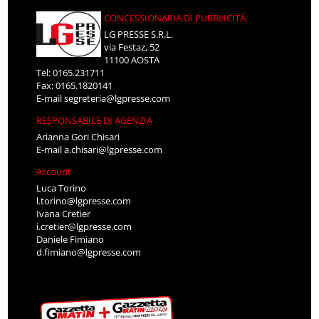
CONCESSIONARIA DI PUBBLICITÀ
LG PRESSE S.R.L.
via Festaz, 52
11100 AOSTA
Tel: 0165.231711
Fax: 0165.1820141
E-mail
segreteria@lgpresse.com
RESPONSABILE DI AGENZIA
Arianna Gori Chisari
E-mail
a.chisari@lgpresse.com
Account
Luca Torino
l.torino@lgpresse.com
Ivana Cretier
i.cretier@lgpresse.com
Daniele Fimiano
d.fimiano@lgpresse.com