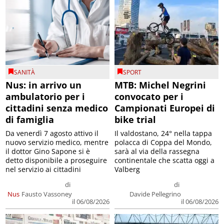
SANITÀ
SPORT
Nus: in arrivo un
MTB: Michel Negrini
ambulatorio per i
convocato per i
cittadini senza medico
Campionati Europei di
di famiglia
bike trial
Da venerdì 7 agosto attivo il
Il valdostano, 24° nella tappa
nuovo servizio medico, mentre
polacca di Coppa del Mondo,
il dottor Gino Sapone si è
sarà al via della rassegna
detto disponibile a proseguire
continentale che scatta oggi a
nel servizio ai cittadini
Valberg
di
di
Nus
Fausto Vassoney
Davide Pellegrino
il 06/08/2026
il 06/08/2026