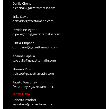
Danila Chenal
d.chenal@gazzettamatin.com
Erika David
e.david@gazzettamatin.com
Davide Pellegrino
d.pellegrino@gazzettamatin.com
Cinzia Timpano
c.timpano@gazzettamatin.com
Arianna Papalia
a.papalia@gazzettamatin.com
Thomas Piccot
t.piccot@gazzettamatin.com
Fausto Vassoney
f.vassoney@gazzettamatin.com
SEGRETERIA
Roberta Prodoti
segreteria@gazzettamatin.com