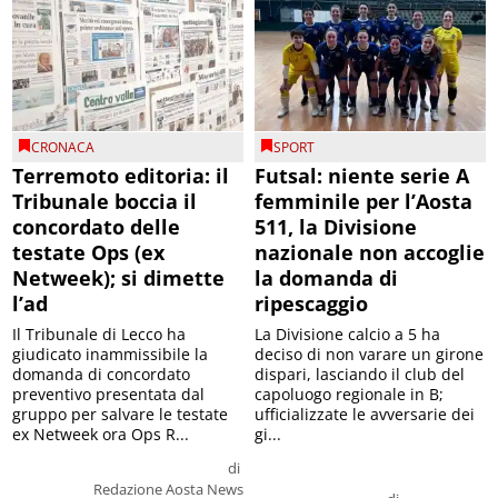
CRONACA
SPORT
Terremoto editoria: il
Futsal: niente serie A
Tribunale boccia il
femminile per l’Aosta
concordato delle
511, la Divisione
testate Ops (ex
nazionale non accoglie
Netweek); si dimette
la domanda di
l’ad
ripescaggio
Il Tribunale di Lecco ha
La Divisione calcio a 5 ha
giudicato inammissibile la
deciso di non varare un girone
domanda di concordato
dispari, lasciando il club del
preventivo presentata dal
capoluogo regionale in B;
gruppo per salvare le testate
ufficializzate le avversarie dei
ex Netweek ora Ops R...
gi...
di
Redazione Aosta News