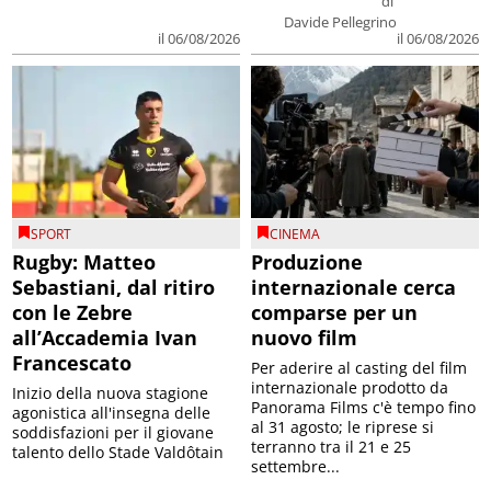
di
Davide Pellegrino
il 06/08/2026
il 06/08/2026
SPORT
CINEMA
Rugby: Matteo
Produzione
Sebastiani, dal ritiro
internazionale cerca
con le Zebre
comparse per un
all’Accademia Ivan
nuovo film
Francescato
Per aderire al casting del film
internazionale prodotto da
Inizio della nuova stagione
Panorama Films c'è tempo fino
agonistica all'insegna delle
al 31 agosto; le riprese si
soddisfazioni per il giovane
terranno tra il 21 e 25
talento dello Stade Valdôtain
settembre...