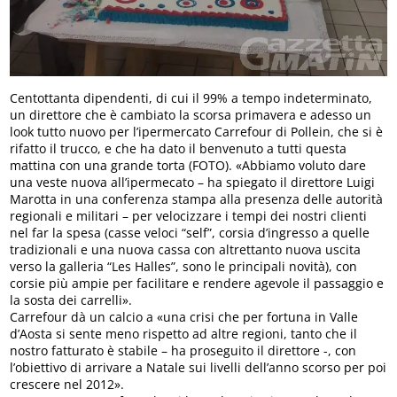
Centottanta dipendenti, di cui il 99% a tempo indeterminato,
un direttore che è cambiato la scorsa primavera e adesso un
look tutto nuovo per l’ipermercato Carrefour di Pollein, che si è
rifatto il trucco, e che ha dato il benvenuto a tutti questa
mattina con una grande torta (FOTO). «Abbiamo voluto dare
una veste nuova all’ipermecato – ha spiegato il direttore Luigi
Marotta in una conferenza stampa alla presenza delle autorità
regionali e militari – per velocizzare i tempi dei nostri clienti
nel far la spesa (casse veloci “self”, corsia d’ingresso a quelle
tradizionali e una nuova cassa con altrettanto nuova uscita
verso la galleria “Les Halles”, sono le principali novità), con
corsie più ampie per facilitare e rendere agevole il passaggio e
la sosta dei carrelli».
Carrefour dà un calcio a «una crisi che per fortuna in Valle
d’Aosta si sente meno rispetto ad altre regioni, tanto che il
nostro fatturato è stabile – ha proseguito il direttore -, con
l’obiettivo di arrivare a Natale sui livelli dell’anno scorso per poi
crescere nel 2012».