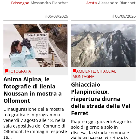
Brissogne
Alessandro Bianchet
Aosta
Alessandro Bianchet
il 06/08/2026
il 06/08/2026
FOTOGRAFIA
AMBIENTE
,
GHIACCIAI
,
MONTAGNA
Anima Alpina, le
Ghiacciaio
fotografie di Ilenia
Planpincieux,
Noussan in mostra a
riapertura diurna
Ollomont
della strada della Val
L'inaugurazione della mostra
Ferret
fotografica è in programma
venerdì 7 agosto alle 18, nella
Riapre oggi, giovedì 6 agosto,
sala espositiva del Comune di
solo di giorno e solo in
Ollomont; le immagini esposte
discesa, la strada comunale
sa...
della Val Ferret; si riduce lo