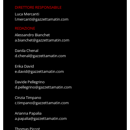
DIRETTORE RESPONSABILE
Luca Mercanti
l.mercanti@gazzettamatin.com
REDAZIONE
Alessandro Bianchet
a.bianchet@gazzettamatin.com
Danila Chenal
d.chenal@gazzettamatin.com
Erika David
e.david@gazzettamatin.com
Davide Pellegrino
d.pellegrino@gazzettamatin.com
Cinzia Timpano
c.timpano@gazzettamatin.com
Arianna Papalia
a.papalia@gazzettamatin.com
Thomas Piccot