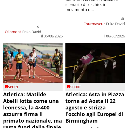
scenario di rischio, in
movimento u...
di
Courmayeur
Erika David
di
Ollomont
Erika David
il 06/08/2026
il 06/08/2026
SPORT
SPORT
Atletica: Matilde
Atletica: Asta in Piazza
Abelli lotta come una
torna ad Aosta il 22
leonessa, la 4×400
agosto e strizza
azzurra firma il
l’occhio agli Europei di
primato nazionale, ma
Birmingham
resta fuori dalla finale