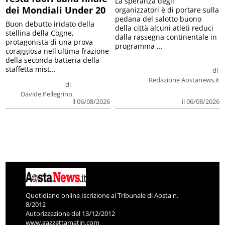
La speranza degli
dei Mondiali Under 20
organizzatori è di portare sulla
pedana del salotto buono
Buon debutto iridato della
della città alcuni atleti reduci
stellina della Cogne,
dalla rassegna continentale in
protagonista di una prova
programma ...
coraggiosa nell'ultima frazione
della seconda batteria della
staffetta mist...
di
Redazione Aostanews.it
di
Davide Pellegrino
il 06/08/2026
il 06/08/2026
Quotidiano online Iscrizione al Tribunale di Aosta n.
8/2012
Autorizzazione del 13/12/2012
www.gazzettamatin.com