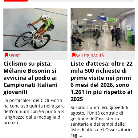
SPORT
SALUTE
,
SANITÀ
Ciclismo su pista:
Liste d’attesa: oltre 22
Mélanie Bosonin si
mila 500 richieste di
avvicina al podio ai
prime visite nei primi
Campionati Italiani
6 mesi del 2026, sono
giovanili
1.261 in più rispetto al
2025
La portacolori del Cicli Fiorin
ha concluso quinta nella gara
Si sono riuniti ieri, giovedì 6
dell'omnium con 95 punti a 8
agosto, l'Unità centrale di
lunghezze dalla medaglia di
gestione dell’assistenza
bronzo
sanitaria e dei tempi delle
liste di attesa e l'Osservatorio
regi...