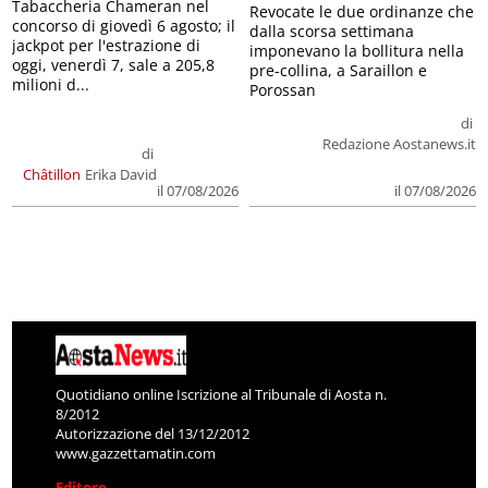
Tabaccheria Chameran nel
Revocate le due ordinanze che
concorso di giovedì 6 agosto; il
dalla scorsa settimana
jackpot per l'estrazione di
imponevano la bollitura nella
oggi, venerdì 7, sale a 205,8
pre-collina, a Saraillon e
milioni d...
Porossan
di
Redazione Aostanews.it
di
Châtillon
Erika David
il 07/08/2026
il 07/08/2026
Quotidiano online Iscrizione al Tribunale di Aosta n.
8/2012
Autorizzazione del 13/12/2012
www.gazzettamatin.com
Editore