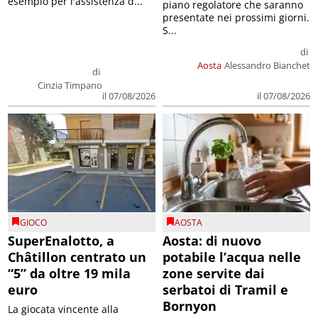
esempio per l'assistenza d...
piano regolatore che saranno
presentate nei prossimi giorni.
S...
di
Aosta
Alessandro Bianchet
di
Cinzia Timpano
il 07/08/2026
il 07/08/2026
GIOCO
AOSTA
SuperEnalotto, a
Aosta: di nuovo
Châtillon centrato un
potabile l’acqua nelle
“5” da oltre 19 mila
zone servite dai
euro
serbatoi di Tramil e
Bornyon
La giocata vincente alla