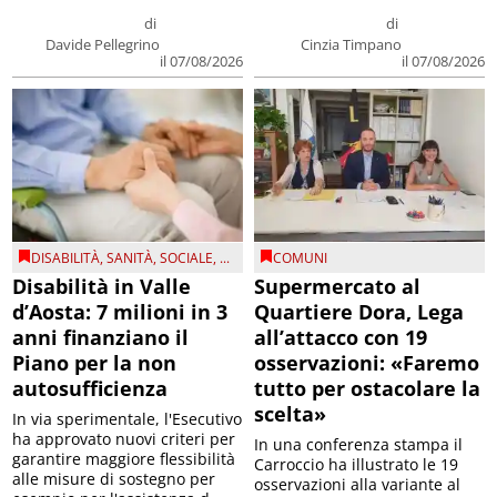
di
di
Davide Pellegrino
Cinzia Timpano
il 07/08/2026
il 07/08/2026
DISABILITÀ
,
SANITÀ
,
SOCIALE
, ...
COMUNI
Disabilità in Valle
Supermercato al
d’Aosta: 7 milioni in 3
Quartiere Dora, Lega
anni finanziano il
all’attacco con 19
Piano per la non
osservazioni: «Faremo
autosufficienza
tutto per ostacolare la
scelta»
In via sperimentale, l'Esecutivo
ha approvato nuovi criteri per
In una conferenza stampa il
garantire maggiore flessibilità
Carroccio ha illustrato le 19
alle misure di sostegno per
osservazioni alla variante al