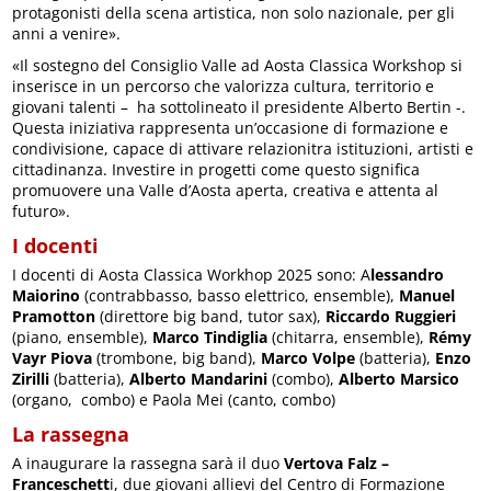
protagonisti della scena artistica, non solo nazionale, per gli
anni a venire».
«Il sostegno del Consiglio Valle ad Aosta Classica Workshop si
inserisce in un percorso che valorizza cultura, territorio e
giovani talenti – ha sottolineato il presidente Alberto Bertin -.
Questa iniziativa rappresenta un’occasione di formazione e
condivisione, capace di attivare relazionitra istituzioni, artisti e
cittadinanza. Investire in progetti come questo significa
promuovere una Valle d’Aosta aperta, creativa e attenta al
futuro».
I docenti
I docenti di Aosta Classica Workhop 2025 sono: A
lessandro
Maiorino
(contrabbasso, basso elettrico, ensemble),
Manuel
Pramotton
(direttore big band, tutor sax),
Riccardo Ruggieri
(piano, ensemble),
Marco Tindiglia
(chitarra, ensemble),
Rémy
Vayr Piova
(trombone, big band),
Marco Volpe
(batteria),
Enzo
Zirilli
(batteria),
Alberto Mandarini
(combo),
Alberto Marsico
(organo, combo) e Paola Mei (canto, combo)
La rassegna
A inaugurare la rassegna sarà il duo
Vertova Falz –
Franceschett
i, due giovani allievi del Centro di Formazione