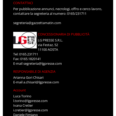
CONTATTACI
Per pubblicazione annunci, necrologi, offro e cerco lavoro,
contattare la segreteria al numero: 0165/231711
segreteria@gazzettamatin.com
CONCESSIONARIA DI PUBBLICITÀ
LG PRESSE S.R.L.
via Festaz, 52
11100 AOSTA
Tel: 0165.231711
Fax: 0165.1820141
E-mail
segreteria@lgpresse.com
RESPONSABILE DI AGENZIA
Arianna Gori Chisari
E-mail
a.chisari@lgpresse.com
Account
Luca Torino
l.torino@lgpresse.com
Ivana Cretier
i.cretier@lgpresse.com
Daniele Fimiano