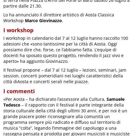
si terrà nella Piazza d’Armi del Forte di Bard sabato 26 luglio a
partire dalle 21.30.
Lo ha annunciato il direttore artistico di Aosta Classica
Workshop
Marco Giovinazzo
.
I workshop
I workshop in calendario dal 7 al 12 luglio hanno raccolto 100
adesioni che «sono tantissime per la città di Aosta. Oggi
possiamo dire che, forse, ce l’abbiamo fatta. L’equipe di
docenti ha sposato questo progetto, rendendo il jazz vivo e
aperto» ha aggiunto Giovinazzo.
Il festival propone – dal 7 al 12 luglio – lezioni, seminari, jam
session, concerti pomeridiani nei luoghi caratteristici della
città diAosta e concerti serali nelle piazze.
I commenti
«Per Aosta – ha dichiarato l’assessore alla Cultura,
Samuele
Tedesco
– il rapporto con il festival è parte integrante della
storia culturale della città degli ultimi 30 anni, e per noi è un
grande piacere poter riconsegnare alla comunità un
programma sempre più radicato e diffuso sul territorio di
musica “colta”, legando l’immagine del capoluogo a una
rassegna pensata e prodotta per giovani musicisti e musiciste