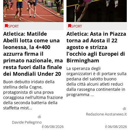
SPORT
SPORT
Atletica: Matilde
Atletica: Asta in Piazza
Abelli lotta come una
torna ad Aosta il 22
leonessa, la 4×400
agosto e strizza
azzurra firma il
l’occhio agli Europei di
primato nazionale, ma
Birmingham
resta fuori dalla finale
La speranza degli
dei Mondiali Under 20
organizzatori è di portare sulla
pedana del salotto buono
Buon debutto iridato della
della città alcuni atleti reduci
stellina della Cogne,
dalla rassegna continentale in
protagonista di una prova
programma ...
coraggiosa nell'ultima frazione
della seconda batteria della
staffetta mist...
di
Redazione Aostanews.it
di
Davide Pellegrino
il 06/08/2026
il 06/08/2026