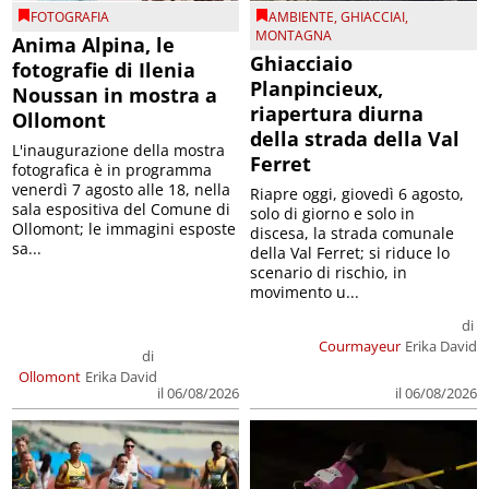
FOTOGRAFIA
AMBIENTE
,
GHIACCIAI
,
MONTAGNA
Anima Alpina, le
Ghiacciaio
fotografie di Ilenia
Planpincieux,
Noussan in mostra a
riapertura diurna
Ollomont
della strada della Val
L'inaugurazione della mostra
Ferret
fotografica è in programma
venerdì 7 agosto alle 18, nella
Riapre oggi, giovedì 6 agosto,
sala espositiva del Comune di
solo di giorno e solo in
Ollomont; le immagini esposte
discesa, la strada comunale
sa...
della Val Ferret; si riduce lo
scenario di rischio, in
movimento u...
di
Courmayeur
Erika David
di
Ollomont
Erika David
il 06/08/2026
il 06/08/2026