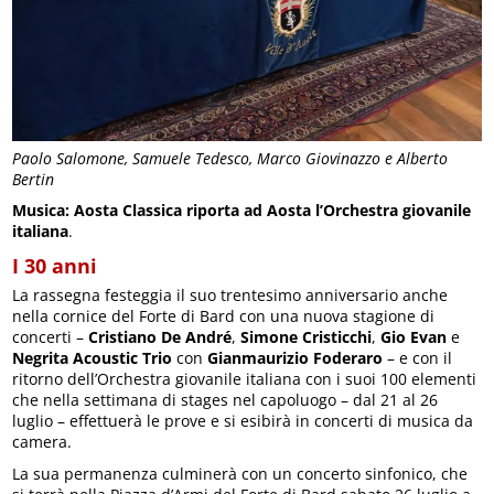
Paolo Salomone, Samuele Tedesco, Marco Giovinazzo e Alberto
Bertin
Musica: Aosta Classica riporta ad Aosta l’Orchestra giovanile
italiana
.
I 30 anni
La rassegna festeggia il suo trentesimo anniversario anche
nella cornice del Forte di Bard con una nuova stagione di
concerti –
Cristiano De André
,
Simone Cristicchi
,
Gio Evan
e
Negrita Acoustic Trio
con
Gianmaurizio Foderaro
– e con il
ritorno dell’Orchestra giovanile italiana con i suoi 100 elementi
che nella settimana di stages nel capoluogo – dal 21 al 26
luglio – effettuerà le prove e si esibirà in concerti di musica da
camera.
La sua permanenza culminerà con un concerto sinfonico, che