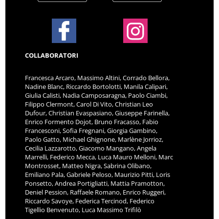
COLLABORATORI
Francesca Arcaro, Massimo Altini, Corrado Bellora,
Nadine Blanc, Riccardo Bortolotti, Manila Calipari,
Giulia Calisti, Nadia Camposaragna, Paolo Ciambi,
Filippo Clermont, Carol Di Vito, Christian Leo
Dufour, Christian Evaspasiano, Giuseppe Farinella,
Enrico Formento Dojot, Bruno Fracasso, Fabio
Francesconi, Sofia Fregnani, Giorgia Gambino,
Paolo Gatto, Michael Ghignone, Marlène Jorrioz,
Cecilia Lazzarotto, Giacomo Mangano, Angela
Marrelli, Federico Mecca, Luca Mauro Melloni, Marc
Montrosset, Matteo Nigra, Sabrina Olibano,
Emiliano Pala, Gabriele Peloso, Maurizio Pitti, Loris
Ponsetto, Andrea Portigliatti, Mattia Pramotton,
Deniel Pession, Raffaele Romano, Enrico Ruggeri,
Riccardo Savoye, Federica Tercinod, Federico
Tigellio Benvenuto, Luca Massimo Trifilò