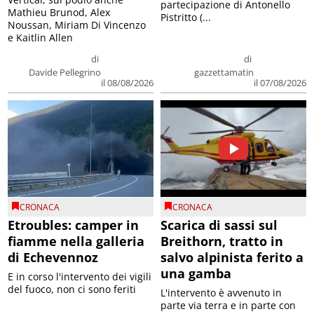
partecipazione di Antonello
Mathieu Brunod, Alex
Pistritto (...
Noussan, Miriam Di Vincenzo
e Kaitlin Allen
di
di
Davide Pellegrino
gazzettamatin
il 08/08/2026
il 07/08/2026
CRONACA
CRONACA
Etroubles: camper in
Scarica di sassi sul
fiamme nella galleria
Breithorn, tratto in
di Echevennoz
salvo alpinista ferito a
una gamba
E in corso l'intervento dei vigili
del fuoco, non ci sono feriti
L'intervento è avvenuto in
parte via terra e in parte con