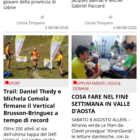
Jacques Balmat e Michel
giovani della provincia di
Gabriel Paccard
Udine
di
di
Cinzia Timpano
Cinzia Timpano
il 08/08/2026
il 08/08/2026
SPORT
APPUNTAMENTI
,
OGGI &
DOMANI
Trail: Daniel Thedy e
COSA FARE NEL FINE
Michela Comola
SETTIMANA IN VALLE
firmano il Vertical
D’AOSTA
Brusson-Bringuez a
tempo di record
SABATO 8 AGOSTO ALLEIN –
All’area verde Le Plan-de-
Oltre 200 atleti al via
Clavel prosegue “ItinerDante”,
dell'ultima tappa del Défì
le letture dantesche, con la
Vertical, sul podio anche