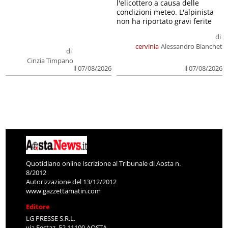
l'elicottero a causa delle
condizioni meteo. L'alpinista
non ha riportato gravi ferite
di
cervinia
Alessandro Bianchet
di
Cinzia Timpano
il 07/08/2026
il 07/08/2026
Quotidiano online Iscrizione al Tribunale di Aosta n.
8/2012
Autorizzazione del 13/12/2012
www.gazzettamatin.com
Editore
LG PRESSE S.R.L.
via Festaz, 52 11100 AOSTA