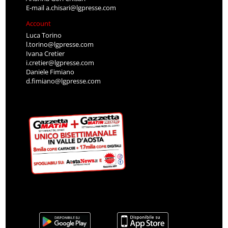
E-mail
a.chisari@lgpresse.com
Account
Luca Torino
l.torino@lgpresse.com
Ivana Cretier
i.cretier@lgpresse.com
Daniele Fimiano
d.fimiano@lgpresse.com