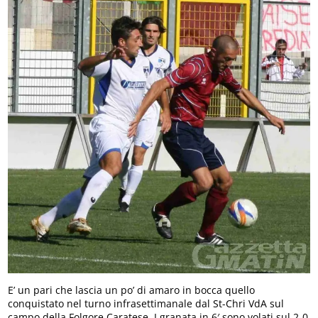
E’ un pari che lascia un po’ di amaro in bocca quello
conquistato nel turno infrasettimanale dal St-Chri VdA sul
campo della Folgore Caratese. I granata in 6′ sono volati sul 2-0