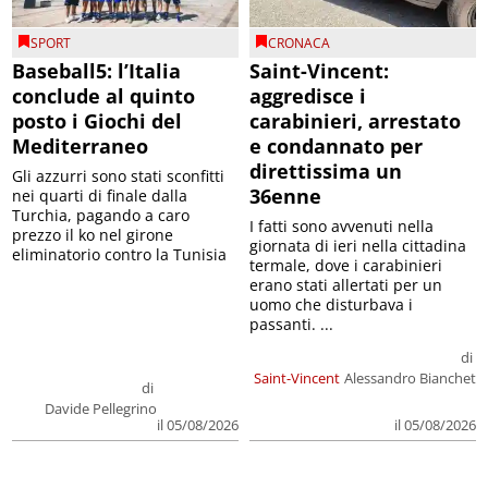
SPORT
CRONACA
Baseball5: l’Italia
Saint-Vincent:
conclude al quinto
aggredisce i
posto i Giochi del
carabinieri, arrestato
Mediterraneo
e condannato per
direttissima un
Gli azzurri sono stati sconfitti
36enne
nei quarti di finale dalla
Turchia, pagando a caro
I fatti sono avvenuti nella
prezzo il ko nel girone
giornata di ieri nella cittadina
eliminatorio contro la Tunisia
termale, dove i carabinieri
erano stati allertati per un
uomo che disturbava i
passanti. ...
di
Saint-Vincent
Alessandro Bianchet
di
Davide Pellegrino
il 05/08/2026
il 05/08/2026