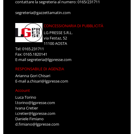
contattare la segreteria al numero: 0165/231711
segreteria@gazzettamatin.com
CONCESSIONARIA DI PUBBLICITÀ
LG PRESSE S.R.L.
via Festaz, 52
11100 AOSTA
Tel: 0165.231711
Fax: 0165.1820141
E-mail
segreteria@lgpresse.com
RESPONSABILE DI AGENZIA
Arianna Gori Chisari
E-mail
a.chisari@lgpresse.com
Account
Luca Torino
l.torino@lgpresse.com
Ivana Cretier
i.cretier@lgpresse.com
Daniele Fimiano
d.fimiano@lgpresse.com