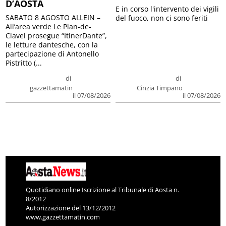
D’AOSTA
E in corso l'intervento dei vigili
SABATO 8 AGOSTO ALLEIN –
del fuoco, non ci sono feriti
All’area verde Le Plan-de-
Clavel prosegue “ItinerDante”,
le letture dantesche, con la
partecipazione di Antonello
Pistritto (...
di
di
gazzettamatin
Cinzia Timpano
il 07/08/2026
il 07/08/2026
Quotidiano online Iscrizione al Tribunale di Aosta n.
8/2012
Autorizzazione del 13/12/2012
www.gazzettamatin.com