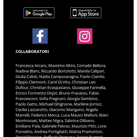
COLLABORATORI
Francesca Arcaro, Massimo Altini, Corrado Bellora,
Nadine Blanc, Riccardo Bortolotti, Manila Calipari,
Giulia Calisti, Nadia Camposaragna, Paolo Ciambi,
Filippo Clermont, Carol Di Vito, Christian Leo
Dufour, Christian Evaspasiano, Giuseppe Farinella,
Enrico Formento Dojot, Bruno Fracasso, Fabio
Francesconi, Sofia Fregnani, Giorgia Gambino,
Paolo Gatto, Michael Ghignone, Marlène Jorrioz,
Cecilia Lazzarotto, Giacomo Mangano, Angela
Marrelli, Federico Mecca, Luca Mauro Melloni, Marc
Montrosset, Matteo Nigra, Sabrina Olibano,
Emiliano Pala, Gabriele Peloso, Maurizio Pitti, Loris
Ponsetto, Andrea Portigliatti, Mattia Pramotton,
Deniel Pession, Raffaele Romano, Enrico Ruggeri,