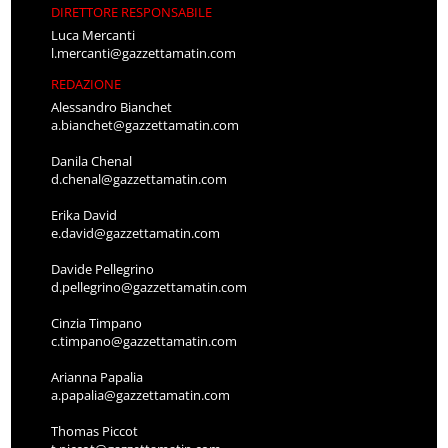
DIRETTORE RESPONSABILE
Luca Mercanti
l.mercanti@gazzettamatin.com
REDAZIONE
Alessandro Bianchet
a.bianchet@gazzettamatin.com
Danila Chenal
d.chenal@gazzettamatin.com
Erika David
e.david@gazzettamatin.com
Davide Pellegrino
d.pellegrino@gazzettamatin.com
Cinzia Timpano
c.timpano@gazzettamatin.com
Arianna Papalia
a.papalia@gazzettamatin.com
Thomas Piccot