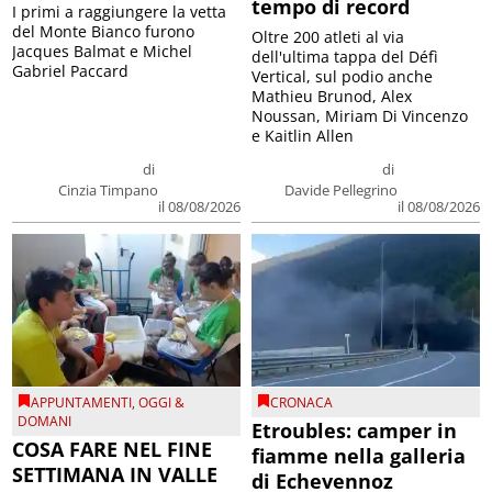
tempo di record
I primi a raggiungere la vetta
del Monte Bianco furono
Oltre 200 atleti al via
Jacques Balmat e Michel
dell'ultima tappa del Défì
Gabriel Paccard
Vertical, sul podio anche
Mathieu Brunod, Alex
Noussan, Miriam Di Vincenzo
e Kaitlin Allen
di
di
Cinzia Timpano
Davide Pellegrino
il 08/08/2026
il 08/08/2026
APPUNTAMENTI
,
OGGI &
CRONACA
DOMANI
Etroubles: camper in
COSA FARE NEL FINE
fiamme nella galleria
SETTIMANA IN VALLE
di Echevennoz