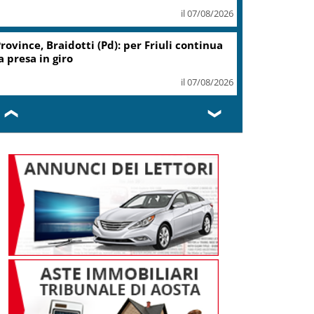
il 07/08/2026
Coin, accordo con sindacati su
piano risanamento e rilancio
il 07/08/2026
❮
❯