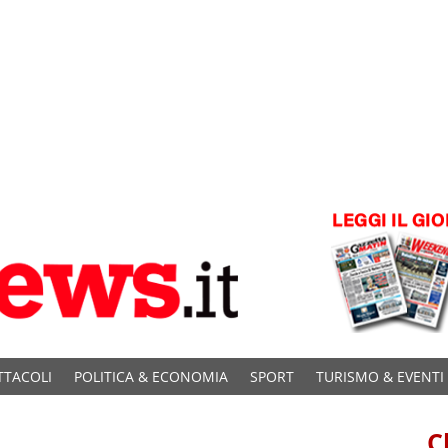
TTACOLI
POLITICA & ECONOMIA
SPORT
TURISMO & EVENTI
C