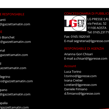
CONCESSIONARIA DI PUBBLIC
E RESPONSABILE
LG PRESSE S.R.
anti
via Festaz, 52
i@gazzettamatin.com
11100 AOSTA
NE
Tel: 0165.2317
Fax: 0165.1820141
o Bianchet
E-mail
segreteria@lgpresse.co
t@gazzettamatin.com
RESPONSABILE DI AGENZIA
enal
Arianna Gori Chisari
gazzettamatin.com
E-mail
a.chisari@lgpresse.com
d
Account
azzettamatin.com
Luca Torino
l.torino@lgpresse.com
legrino
Ivana Cretier
ino@gazzettamatin.com
i.cretier@lgpresse.com
Daniele Fimiano
mpano
d.fimiano@lgpresse.com
o@gazzettamatin.com
apalia
@gazzettamatin.com