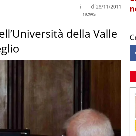
di
il
28/11/2011
n
news
ll’Università della Valle
C
glio