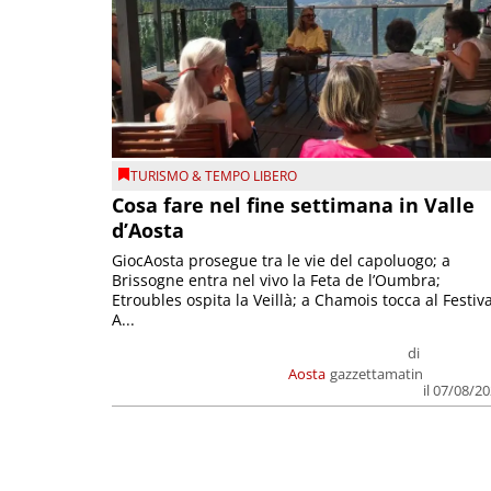
TURISMO & TEMPO LIBERO
Cosa fare nel fine settimana in Valle
d’Aosta
GiocAosta prosegue tra le vie del capoluogo; a
Brissogne entra nel vivo la Feta de l’Oumbra;
Etroubles ospita la Veillà; a Chamois tocca al Festiva
A...
di
Aosta
gazzettamatin
il 07/08/2