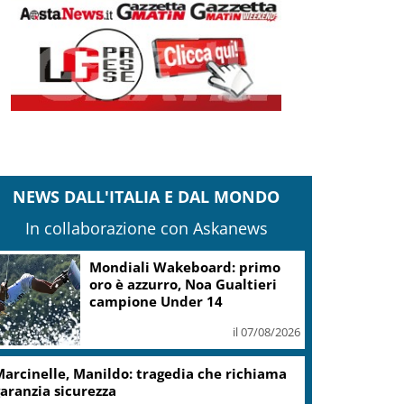
NEWS DALL'ITALIA E DAL MONDO
In collaborazione con Askanews
.Fvg, Lenarduzzi (Pd): svolta immediata
ontro declino
il 07/08/2026
cciaierie Valbruna, Bitonci: trovato punto
i equilibrio