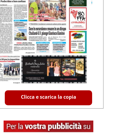
Clicca e scarica la copia