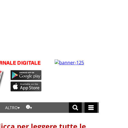
ALTRO
licca per leggere tutte le