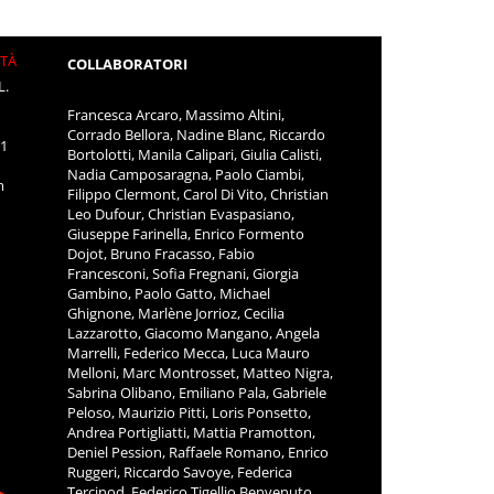
ITÀ
COLLABORATORI
L.
Francesca Arcaro, Massimo Altini,
Corrado Bellora, Nadine Blanc, Riccardo
11
Bortolotti, Manila Calipari, Giulia Calisti,
Nadia Camposaragna, Paolo Ciambi,
m
Filippo Clermont, Carol Di Vito, Christian
Leo Dufour, Christian Evaspasiano,
Giuseppe Farinella, Enrico Formento
Dojot, Bruno Fracasso, Fabio
Francesconi, Sofia Fregnani, Giorgia
Gambino, Paolo Gatto, Michael
Ghignone, Marlène Jorrioz, Cecilia
Lazzarotto, Giacomo Mangano, Angela
Marrelli, Federico Mecca, Luca Mauro
Melloni, Marc Montrosset, Matteo Nigra,
Sabrina Olibano, Emiliano Pala, Gabriele
Peloso, Maurizio Pitti, Loris Ponsetto,
Andrea Portigliatti, Mattia Pramotton,
Deniel Pession, Raffaele Romano, Enrico
Ruggeri, Riccardo Savoye, Federica
Tercinod, Federico Tigellio Benvenuto,