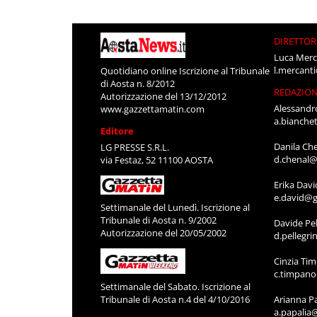
DIRETTOR
Luca Merc
l.mercant
Quotidiano online Iscrizione al Tribunale
di Aosta n. 8/2012
REDAZIO
Autorizzazione del 13/12/2012
Alessandr
www.gazzettamatin.com
a.bianche
Editore
Danila Ch
LG PRESSE S.R.L.
d.chenal@
via Festaz, 52 11100 AOSTA
Erika Davi
e.david@g
Settimanale del Lunedì. Iscrizione al
Tribunale di Aosta n. 9/2002
Davide Pel
Autorizzazione del 20/05/2002
d.pellegr
Cinzia Ti
c.timpan
Settimanale del Sabato. Iscrizione al
Tribunale di Aosta n.4 del 4/10/2016
Arianna P
a.papalia