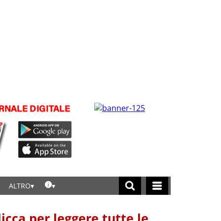
ALTRO
licca per leggere tutte le