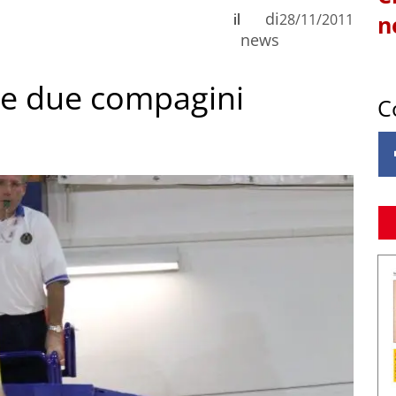
di
il
28/11/2011
n
news
 le due compagini
C