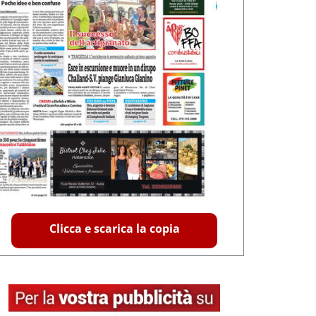
Clicca e scarica la copia