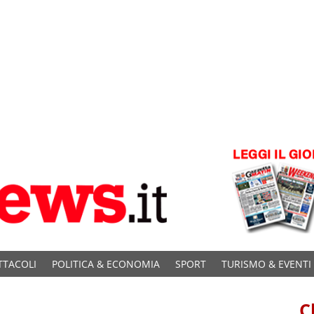
TTACOLI
POLITICA & ECONOMIA
SPORT
TURISMO & EVENTI
C